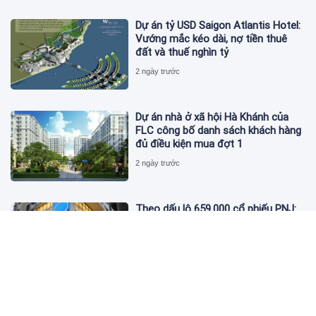
Dự án tỷ USD Saigon Atlantis Hotel:
Vướng mắc kéo dài, nợ tiền thuê
đất và thuế nghìn tỷ
2 ngày trước
Dự án nhà ở xã hội Hà Khánh của
FLC công bố danh sách khách hàng
đủ điều kiện mua đợt 1
2 ngày trước
Theo dấu lô 659.000 cổ phiếu PNJ:
Đi 1 vòng qua tài khoản tự doanh
hay 'chỉ là trùng hợp'?
2 ngày trước
Giá vàng hôm nay 5/8: Nhích nhẹ lấy
đà phục hồi