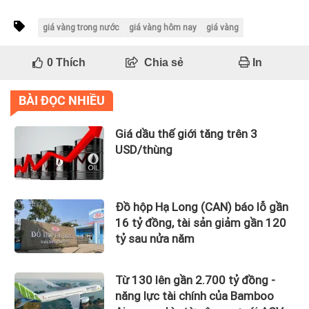
giá vàng trong nước
giá vàng hôm nay
giá vàng
0
Thích
Chia sẻ
In
BÀI ĐỌC NHIỀU
Giá dầu thế giới tăng trên 3
USD/thùng
Đồ hộp Hạ Long (CAN) báo lỗ gần
16 tỷ đồng, tài sản giảm gần 120
tỷ sau nửa năm
Từ 130 lên gần 2.700 tỷ đồng -
năng lực tài chính của Bamboo