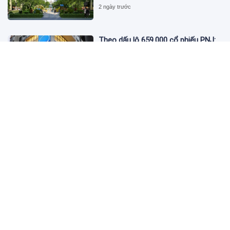
2 ngày trước
Theo dấu lô 659.000 cổ phiếu PNJ:
Đi 1 vòng qua tài khoản tự doanh
hay 'chỉ là trùng hợp'?
2 ngày trước
Giá vàng hôm nay 5/8: Nhích nhẹ lấy
đà phục hồi
2 ngày trước
Apec Mandala Wyndham Mũi Né bị
phạt 270 triệu đồng vì xả nước thải
vượt quy chuẩn
2 ngày trước