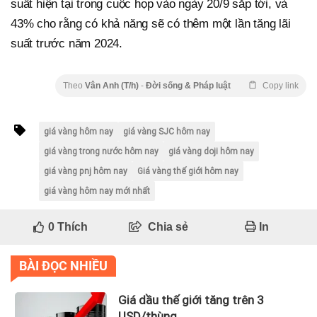
suất hiện tại trong cuộc họp vào ngày 20/9 sắp tới, và
43% cho rằng có khả năng sẽ có thêm một lần tăng lãi
suất trước năm 2024.
Theo
Vân Anh (T/h)
-
Đời sống & Pháp luật
Copy link
giá vàng hôm nay
giá vàng SJC hôm nay
giá vàng trong nước hôm nay
giá vàng doji hôm nay
giá vàng pnj hôm nay
Giá vàng thế giới hôm nay
giá vàng hôm nay mới nhất
0
Thích
Chia sẻ
In
BÀI ĐỌC NHIỀU
Giá dầu thế giới tăng trên 3
USD/thùng