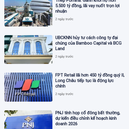
Thép Pomina: Gánh khối nợ hơn
5.500 tỷ đồng, lãi vay nuốt trọn lợi
nhuận
2 ngày trước
UBCKNN hủy tư cách công ty đại
chúng của Bamboo Capital và BCG
Land
2 ngày trước
FPT Retail lãi hơn 450 tỷ đồng quý II,
Long Châu tiếp tục là động lực
chính
2 ngày trước
PNJ tính họp cổ đông bất thường,
dự kiến điều chỉnh kế hoạch kinh
doanh 2026