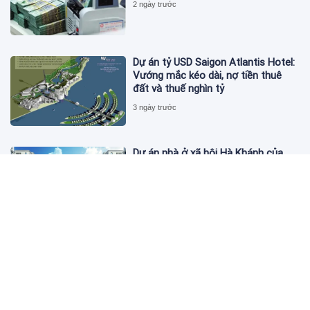
2 ngày trước
Dự án tỷ USD Saigon Atlantis Hotel:
Vướng mắc kéo dài, nợ tiền thuê
đất và thuế nghìn tỷ
3 ngày trước
Dự án nhà ở xã hội Hà Khánh của
FLC công bố danh sách khách hàng
đủ điều kiện mua đợt 1
3 ngày trước
Theo dấu lô 659.000 cổ phiếu PNJ:
Đi 1 vòng qua tài khoản tự doanh
hay 'chỉ là trùng hợp'?
3 ngày trước