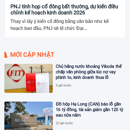
PNJ tính họp cổ đông bất thường, dự kiến điều
chỉnh kế hoạch kinh doanh 2026
Thay vì lấy ý kiến cổ đông bằng văn bản như kế
hoạch ban đầu, PNJ sẽ tổ chức Đại...
MỚI CẬP NHẬT
Chủ hãng nước khoáng Vikoda thế
chấp văn phòng giữa lúc nợ vay
phình to, kinh doanh thua lỗ
6 giờ trước
Đồ hộp Hạ Long (CAN) báo lỗ gần
16 tỷ đồng, tài sản giảm gần 120 tỷ
sau nửa năm
22 giờ trước