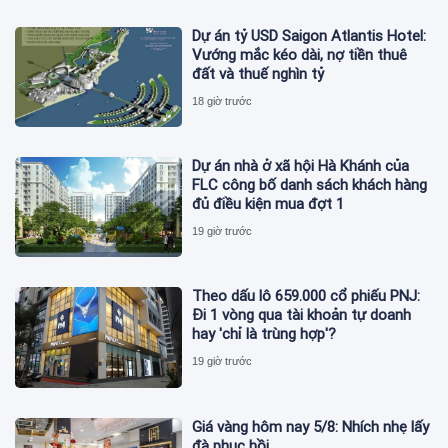
Dự án tỷ USD Saigon Atlantis Hotel:
Vướng mắc kéo dài, nợ tiền thuê
đất và thuế nghìn tỷ
18 giờ trước
Dự án nhà ở xã hội Hà Khánh của
FLC công bố danh sách khách hàng
đủ điều kiện mua đợt 1
19 giờ trước
Theo dấu lô 659.000 cổ phiếu PNJ:
Đi 1 vòng qua tài khoản tự doanh
hay 'chỉ là trùng hợp'?
19 giờ trước
Giá vàng hôm nay 5/8: Nhích nhẹ lấy
đà phục hồi