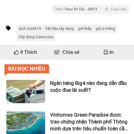
Theo
Theo Tri Túc
-
DNTT
Copy link
dịch Covid-19
Vật liệu xây dựng
giá thép
giá xi măng
Xây dựng Coteccons
0
Thích
Chia sẻ
In
BÀI ĐỌC NHIỀU
Ngân hàng Big4 nào đang dẫn đầu
cuộc đua lãi suất?
Vinhomes Green Paradise được
trao chứng nhận Thành phố Thông
minh dựa trên tiêu chuẩn toàn cầu