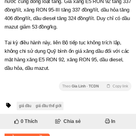
nước cũng đồng loạt tăng. Giá xăng E5 RON 92 tăng 337
đồng/lít, xăng RON 95-III tăng 337 đồng/lít, dầu hỏa tăng
406 đồng/lít, dầu diesel tăng 324 đồng/lít. Duy chỉ có dầu
mazut giảm 53 đồng/kg.
Tại kỳ điều hành này, liên Bộ tiếp tục không trích lập,
không chi sử dụng Quỹ bình ổn giá xăng dầu đối với các
mặt hàng xăng E5 RON 92, xăng RON 95, dầu diesel,
dầu hỏa, dầu mazut.
Theo
Gia Linh
-
TCDN
Copy link
giá dầu
giá dầu thế giới
0
Thích
Chia sẻ
In