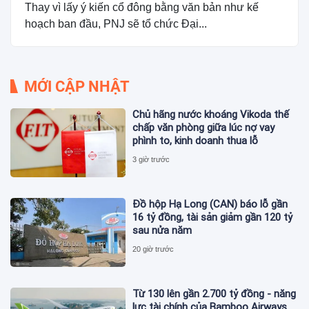
Thay vì lấy ý kiến cổ đông bằng văn bản như kế
hoạch ban đầu, PNJ sẽ tổ chức Đại...
MỚI CẬP NHẬT
Chủ hãng nước khoáng Vikoda thế
chấp văn phòng giữa lúc nợ vay
phình to, kinh doanh thua lỗ
3 giờ trước
Đồ hộp Hạ Long (CAN) báo lỗ gần
16 tỷ đồng, tài sản giảm gần 120 tỷ
sau nửa năm
20 giờ trước
Từ 130 lên gần 2.700 tỷ đồng - năng
lực tài chính của Bamboo Airways