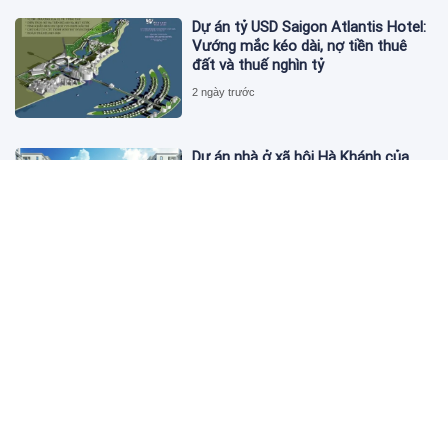
Dự án tỷ USD Saigon Atlantis Hotel:
Vướng mắc kéo dài, nợ tiền thuê
đất và thuế nghìn tỷ
2 ngày trước
Dự án nhà ở xã hội Hà Khánh của
FLC công bố danh sách khách hàng
đủ điều kiện mua đợt 1
3 ngày trước
Theo dấu lô 659.000 cổ phiếu PNJ:
Đi 1 vòng qua tài khoản tự doanh
hay 'chỉ là trùng hợp'?
3 ngày trước
Giá vàng hôm nay 5/8: Nhích nhẹ lấy
đà phục hồi