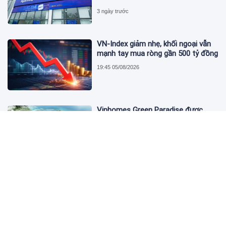
3 ngày trước
VN-Index giảm nhẹ, khối ngoại vẫn
mạnh tay mua ròng gần 500 tỷ đồng
19:45 05/08/2026
Vinhomes Green Paradise được
trao chứng nhận Thành phố Thông
minh dựa trên tiêu chuẩn toàn cầu
ISO 37122
19:40 05/08/2026
Bộ Y tế yêu cầu Shopee, Lazada
ngừng bán sản phẩm hỗ trợ giảm
cân Slimaura Care x3
14:27 05/08/2026