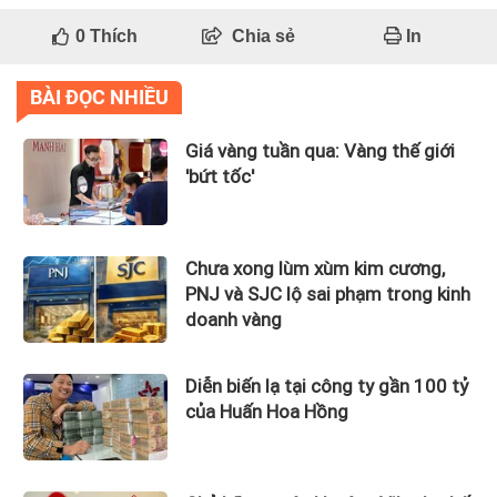
0
Thích
Chia sẻ
In
BÀI ĐỌC NHIỀU
Giá vàng tuần qua: Vàng thế giới
'bứt tốc'
Chưa xong lùm xùm kim cương,
PNJ và SJC lộ sai phạm trong kinh
doanh vàng
Diễn biến lạ tại công ty gần 100 tỷ
của Huấn Hoa Hồng