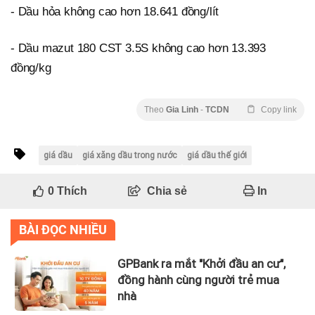
- Dầu hỏa không cao hơn 18.641 đồng/lít
- Dầu mazut 180 CST 3.5S không cao hơn 13.393
đồng/kg
Theo
Gia Linh
-
TCDN
Copy link
giá dầu
giá xăng dầu trong nước
giá dầu thế giới
0
Thích
Chia sẻ
In
BÀI ĐỌC NHIỀU
GPBank ra mắt "Khởi đầu an cư",
đồng hành cùng người trẻ mua
nhà