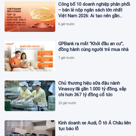
Công bố 10 doanh nghiệp phân phối
– bán lẻ nộp ngân sách lớn nhất
Việt Nam 2026: Ai tạo nên gần
12.900 tỷ đồng?
6 giờ trước
GPBank ra mắt "Khởi đầu an cư",
đồng hành cùng người trẻ mua nhà
7 giờ trước
Chủ thương hiệu sữa đậu nành
Vinasoy lãi gần 1.000 tỷ đồng, sắp
chi hơn 367 tỷ đồng cổ tức
10 giờ trước
Kinh doanh xe Audi, Ô tô Á Châu liên
tục báo lỗ