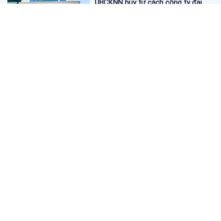
UBCKNN hủy tư cách công ty đại
chúng của Bamboo Capital và BCG
Land
12:13 06/08/2026
FPT Retail lãi hơn 450 tỷ đồng quý II,
Long Châu tiếp tục là động lực
chính
09:18 06/08/2026
PNJ tính họp cổ đông bất thường,
dự kiến điều chỉnh kế hoạch kinh
doanh 2026
09:10 06/08/2026
Giá vàng hôm nay 6/8: 'Nhảy vọt'
sau một đêm
09:09 06/08/2026