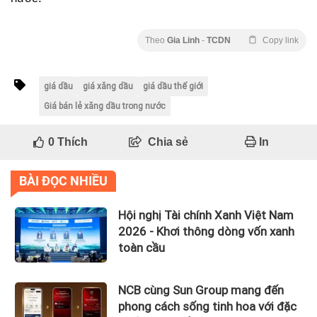
Theo
Gia Linh
-
TCDN
Copy link
giá dầu
giá xăng dầu
giá dầu thế giới
Giá bán lẻ xăng dầu trong nước
0
Thích
Chia sẻ
In
BÀI ĐỌC NHIỀU
Hội nghị Tài chính Xanh Việt Nam
2026 - Khơi thông dòng vốn xanh
toàn cầu
NCB cùng Sun Group mang đến
phong cách sống tinh hoa với đặc