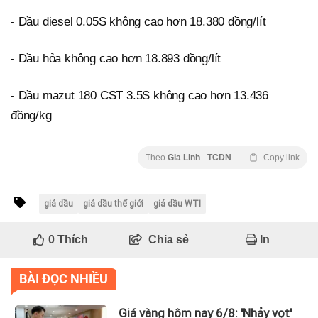
- Dầu diesel 0.05S không cao hơn 18.380 đồng/lít
- Dầu hỏa không cao hơn 18.893 đồng/lít
- Dầu mazut 180 CST 3.5S không cao hơn 13.436
đồng/kg
Theo
Gia Linh
-
TCDN
Copy link
giá dầu
giá dầu thế giới
giá dầu WTI
0
Thích
Chia sẻ
In
BÀI ĐỌC NHIỀU
Giá vàng hôm nay 6/8: 'Nhảy vọt'