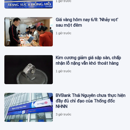
1 giờ trước
Giá vàng hôm nay 6/8: 'Nhảy vọt'
sau một đêm
1 giờ trước
Kim cương giảm giá sập sàn, chấp
nhận lỗ nặng vẫn khó thoát hàng
1 giờ trước
BVBank Thái Nguyên chưa thực hiện
đầy đủ chỉ đạo của Thống đốc
NHNN
3 giờ trước