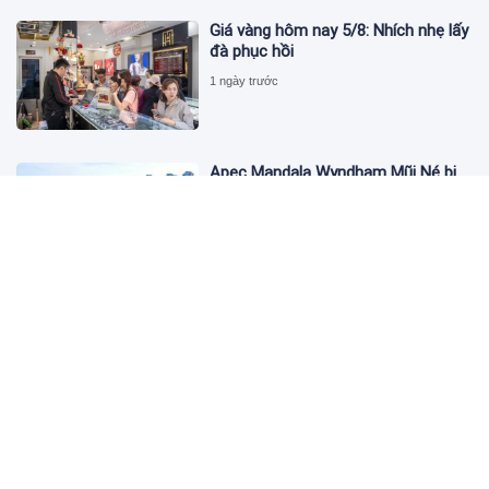
Giá vàng hôm nay 5/8: Nhích nhẹ lấy
đà phục hồi
1 ngày trước
Apec Mandala Wyndham Mũi Né bị
phạt 270 triệu đồng vì xả nước thải
vượt quy chuẩn
1 ngày trước
Đề nghị giải chấp hơn 530 căn hộ dự
án Aqua Marina City trước khi đưa
vào kinh doanh
1 ngày trước
VinFast Evo Lite thành xe du lịch
“hot”, du khách nhìn là “kết”