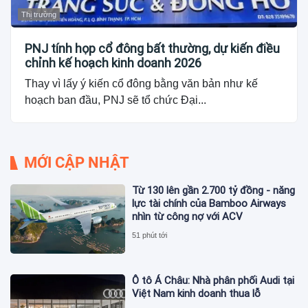
Thị trường
PNJ tính họp cổ đông bất thường, dự kiến điều
chỉnh kế hoạch kinh doanh 2026
Thay vì lấy ý kiến cổ đông bằng văn bản như kế
hoạch ban đầu, PNJ sẽ tổ chức Đại...
MỚI CẬP NHẬT
Từ 130 lên gần 2.700 tỷ đồng - năng
lực tài chính của Bamboo Airways
nhìn từ công nợ với ACV
51 phút tới
Ô tô Á Châu: Nhà phân phối Audi tại
Việt Nam kinh doanh thua lỗ