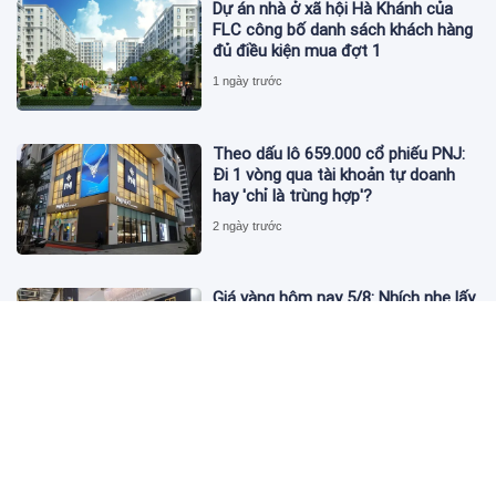
Dự án nhà ở xã hội Hà Khánh của
FLC công bố danh sách khách hàng
đủ điều kiện mua đợt 1
1 ngày trước
Theo dấu lô 659.000 cổ phiếu PNJ:
Đi 1 vòng qua tài khoản tự doanh
hay 'chỉ là trùng hợp'?
2 ngày trước
Giá vàng hôm nay 5/8: Nhích nhẹ lấy
đà phục hồi
2 ngày trước
Apec Mandala Wyndham Mũi Né bị
phạt 270 triệu đồng vì xả nước thải
vượt quy chuẩn