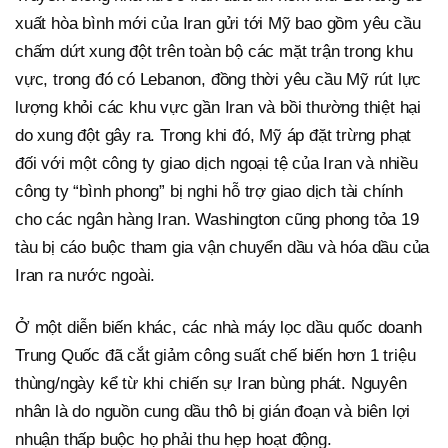
xuất hòa bình mới của Iran gửi tới Mỹ bao gồm yêu cầu
chấm dứt xung đột trên toàn bộ các mặt trận trong khu
vực, trong đó có Lebanon, đồng thời yêu cầu Mỹ rút lực
lượng khỏi các khu vực gần Iran và bồi thường thiệt hại
do xung đột gây ra. Trong khi đó, Mỹ áp đặt trừng phạt
đối với một công ty giao dịch ngoại tệ của Iran và nhiều
công ty “bình phong” bị nghi hỗ trợ giao dịch tài chính
cho các ngân hàng Iran. Washington cũng phong tỏa 19
tàu bị cáo buộc tham gia vận chuyển dầu và hóa dầu của
Iran ra nước ngoài.
Ở một diễn biến khác, các nhà máy lọc dầu quốc doanh
Trung Quốc đã cắt giảm công suất chế biến hơn 1 triệu
thùng/ngày kể từ khi chiến sự Iran bùng phát. Nguyên
nhân là do nguồn cung dầu thô bị gián đoạn và biên lợi
nhuận thấp buộc họ phải thu hẹp hoạt động.