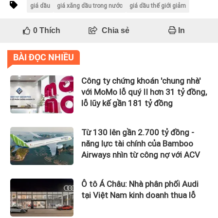
giá dầu
giá xăng dầu trong nước
giá dầu thế giới giảm
0
Thích
Chia sẻ
In
BÀI ĐỌC NHIỀU
Công ty chứng khoán 'chung nhà'
với MoMo lỗ quý II hơn 31 tỷ đồng,
lỗ lũy kế gần 181 tỷ đồng
Từ 130 lên gần 2.700 tỷ đồng -
năng lực tài chính của Bamboo
Airways nhìn từ công nợ với ACV
Ô tô Á Châu: Nhà phân phối Audi
tại Việt Nam kinh doanh thua lỗ