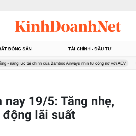
BẤT ĐỘNG SẢN
TÀI CHÍNH - ĐẦU TƯ
ực tài chính của Bamboo Airways nhìn từ công nợ với ACV
Ô tô Á Ch
 nay 19/5: Tăng nhẹ,
 động lãi suất