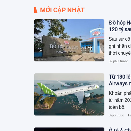
MỚI CẬP NHẬT
Đồ hộp Hạ
120 tỷ s
Sau sự cố 
ghi nhận 
thời chuyể
dương, ngu
32 phút trước
trong khi 
Từ 130 lê
Airways n
Khoản phả
từ năm 201
toàn bộ.
3 giờ trước
Tà
Ô tô Á Ch