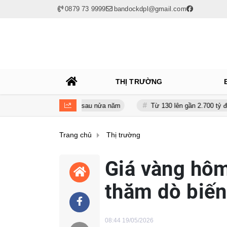
0879 73 9999
bandockdpl@gmail.com
THỊ TRƯỜNG
iảm gần 120 tỷ sau nửa năm
Từ 130 lên gần 2.700 tỷ đồng - năng l
Trang chủ
Thị trường
Giá vàng hôm
thăm dò biến
08:44 19/05/2026