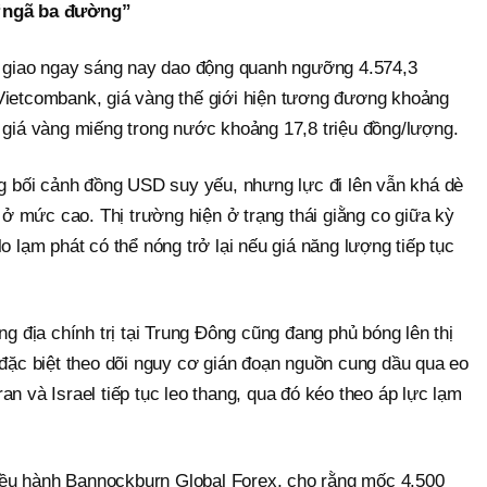
 “ngã ba đường”
ng giao ngay sáng nay dao động quanh ngưỡng 4.574,3
Vietcombank, giá vàng thế giới hiện tương đương khoảng
 giá vàng miếng trong nước khoảng 17,8 triệu đồng/lượng.
ng bối cảnh đồng USD suy yếu, nhưng lực đi lên vẫn khá dè
o ở mức cao. Thị trường hiện ở trạng thái giằng co giữa kỳ
o lạm phát có thể nóng trở lại nếu giá năng lượng tiếp tục
ng địa chính trị tại Trung Đông cũng đang phủ bóng lên thị
 đặc biệt theo dõi nguy cơ gián đoạn nguồn cung dầu qua eo
an và Israel tiếp tục leo thang, qua đó kéo theo áp lực lạm
ều hành Bannockburn Global Forex, cho rằng mốc 4.500