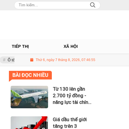
TIẾP THỊ
XÃ HỘI
âu: Nhà phân phối Audi tại Việt Nam kinh doanh thua lỗ
Thứ 6, ngày 7 tháng 8, 2026, 07:46:56
Giá dầu th
BÀI ĐỌC NHIỀU
Từ 130 lên gần
2.700 tỷ đồng -
năng lực tài chính
của Bamboo
Airways nhìn từ
Giá dầu thế giới
công nợ với ACV
tăng trên 3