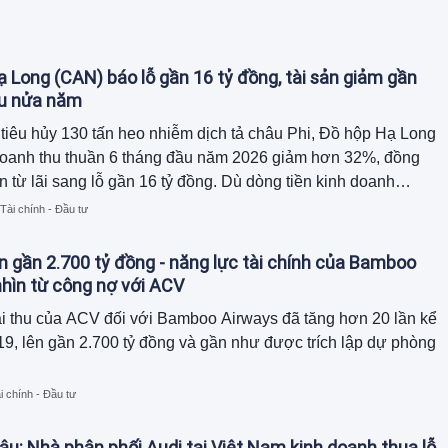
 Long (CAN) báo lỗ gần 16 tỷ đồng, tài sản giảm gần
au nửa năm
tiêu hủy 130 tấn heo nhiễm dịch tả châu Phi, Đồ hộp Hạ Long
doanh thu thuần 6 tháng đầu năm 2026 giảm hơn 32%, đồng
n từ lãi sang lỗ gần 16 tỷ đồng. Dù dòng tiền kinh doanh
ồn tiền chủ yếu đến từ thu hồi công nợ và giảm hàng tồn kho,
Tài chính - Đầu tư
tổng tài sản đã thu hẹp gần 120 tỷ đồng so với đầu năm.
n gần 2.700 tỷ đồng - năng lực tài chính của Bamboo
hìn từ công nợ với ACV
i thu của ACV đối với Bamboo Airways đã tăng hơn 20 lần kể
9, lên gần 2.700 tỷ đồng và gần như được trích lập dự phòng
i chính - Đầu tư
âu: Nhà phân phối Audi tại Việt Nam kinh doanh thua lỗ