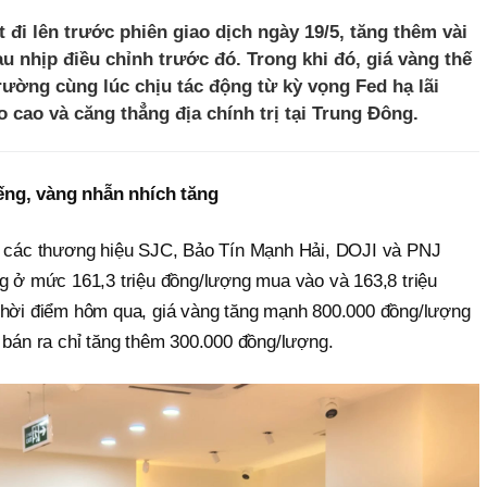
 đi lên trước phiên giao dịch ngày 19/5, tăng thêm vài
 nhịp điều chỉnh trước đó. Trong khi đó, giá vàng thế
 trường cùng lúc chịu tác động từ kỳ vọng Fed hạ lãi
eo cao và căng thẳng địa chính trị tại Trung Đông.
ếng, vàng nhẫn nhích tăng
5, các thương hiệu SJC, Bảo Tín Mạnh Hải, DOJI và PNJ
ng ở mức 161,3 triệu đồng/lượng mua vào và 163,8 triệu
thời điểm hôm qua, giá vàng tăng mạnh 800.000 đồng/lượng
 bán ra chỉ tăng thêm 300.000 đồng/lượng.