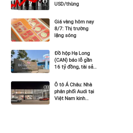
USD/thùng
Giá vàng hôm nay
8/7: Thị trường
lặng sóng
Đồ hộp Hạ Long
(CAN) báo lỗ gần
16 tỷ đồng, tài sản
giảm gần 120 tỷ
sau nửa năm
Ô tô Á Châu: Nhà
phân phối Audi tại
Việt Nam kinh
doanh thua lỗ