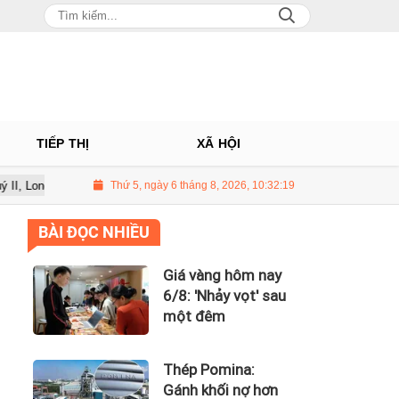
TIẾP THỊ
XÃ HỘI
hâu tiếp tục là động lực chính
Thứ 5, ngày 6 tháng 8, 2026, 10:32:20
PNJ tính họp cổ đông bất thường, dự
BÀI ĐỌC NHIỀU
Giá vàng hôm nay
6/8: 'Nhảy vọt' sau
một đêm
Thép Pomina:
Gánh khối nợ hơn