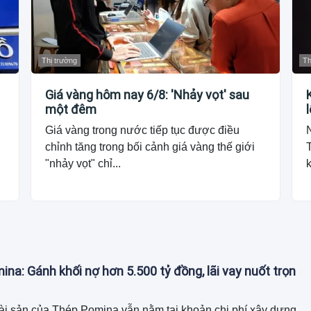
Thị trường
Th
Giá vàng hôm nay 6/8: 'Nhảy vọt' sau
một đêm
Giá vàng trong nước tiếp tục được điều
chỉnh tăng trong bối cảnh giá vàng thế giới
"nhảy vọt" chỉ...
k
na: Gánh khối nợ hơn 5.500 tỷ đồng, lãi vay nuốt trọn
ài sản của Thép Pomina vẫn nằm tại khoản chi phí xây dựng