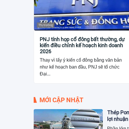
Thị trường
PNJ tính họp cổ đông bất thường, dự
kiến điều chỉnh kế hoạch kinh doanh
2026
Thay vì lấy ý kiến cổ đông bằng văn bản
như kế hoạch ban đầu, PNJ sẽ tổ chức
Đại...
MỚI CẬP NHẬT
Thép Pomi
lợi nhuận
Phần lớn t