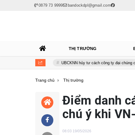
0879 73 9999
bandockdpl@gmail.com
THỊ TRƯỜNG
rọn lợi nhuận
UBCKNN hủy tư cách công ty đại chúng của Bamboo
Trang chủ
Thị trường
Điểm danh c
chú ý khi VN
08:03 19/05/2026