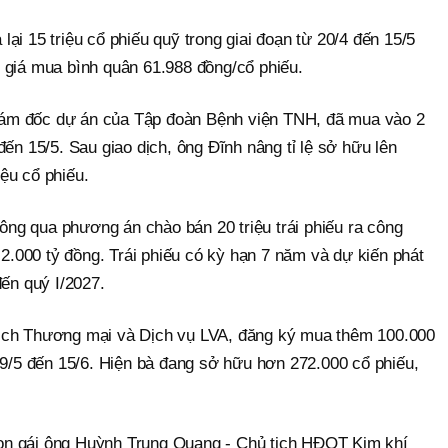
lại 15 triệu cổ phiếu quỹ trong giai đoạn từ 20/4 đến 15/5
 giá mua bình quân 61.988 đồng/cổ phiếu.
ám đốc dự án của Tập đoàn Bệnh viện TNH, đã mua vào 2
đến 15/5. Sau giao dịch, ông Đĩnh nâng tỉ lệ sở hữu lên
ệu cổ phiếu.
ng qua phương án chào bán 20 triệu trái phiếu ra công
á 2.000 tỷ đồng. Trái phiếu có kỳ hạn 7 năm và dự kiến phát
đến quý I/2027.
ịch Thương mại và Dịch vụ LVA, đăng ký mua thêm 100.000
19/5 đến 15/6. Hiện bà đang sở hữu hơn 272.000 cổ phiếu,
on gái ông Huỳnh Trung Quang - Chủ tịch HĐQT Kim khí