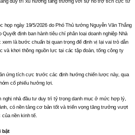
đang duy trì xu hướng tăng trưởng với sự hỗ trợ tích cực từ
ộc họp ngày 19/5/2026 do Phó Thủ tướng Nguyễn Văn Thắng
o Quyết định ban hành tiêu chí phân loại doanh nghiệp Nhà
xem là bước chuẩn bị quan trọng để định vị lại vai trò dẫn
 và khơi thông nguồn lực tại các tập đoàn, tổng công ty
ản ứng tích cực trước các định hướng chiến lược này, qua
hóm cổ phiếu hưởng lợi.
nghị nhà đầu tư duy trì tỷ trọng danh mục ở mức hợp lý,
nh, có nền tảng cơ bản tốt và triển vọng tăng trưởng vượt
c của nền kinh tế.
i bật