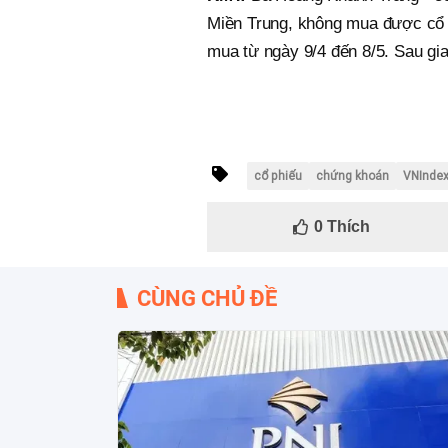
Miền Trung, không mua được cổ p
mua từ ngày 9/4 đến 8/5. Sau gi
cổ phiếu
chứng khoán
VNInde
0
Thích
CÙNG CHỦ ĐỀ