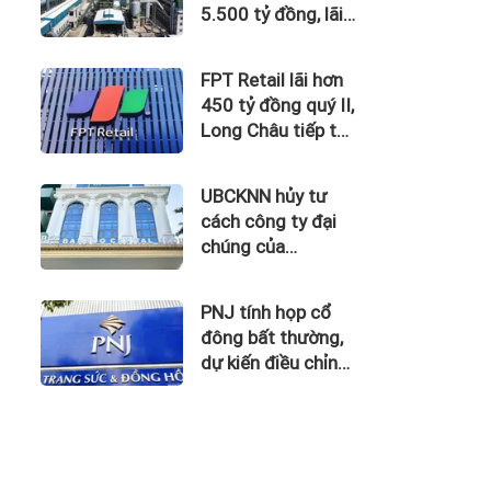
5.500 tỷ đồng, lãi
vay nuốt trọn lợi
nhuận
FPT Retail lãi hơn
450 tỷ đồng quý II,
Long Châu tiếp tục
là động lực chính
UBCKNN hủy tư
cách công ty đại
chúng của
Bamboo Capital và
BCG Land
PNJ tính họp cổ
đông bất thường,
dự kiến điều chỉnh
kế hoạch kinh
doanh 2026