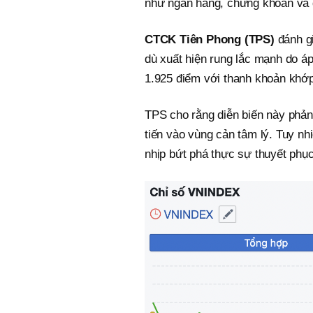
như ngân hàng, chứng khoán và 
CTCK Tiên Phong (TPS)
đánh g
dù xuất hiện rung lắc mạnh do áp
1.925 điểm với thanh khoản khớp
TPS cho rằng diễn biến này phản
tiến vào vùng cản tâm lý. Tuy n
nhịp bứt phá thực sự thuyết phục