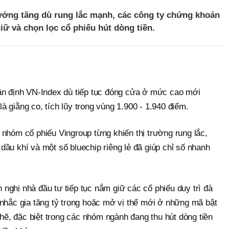
hướng tăng dù rung lắc mạnh, các công ty chứng khoán
ữ và chọn lọc cổ phiếu hút dòng tiền.
n định VN-Index dù tiếp tục đóng cửa ở mức cao mới
 giằng co, tích lũy trong vùng 1.900 - 1.940 điểm.
nhóm cổ phiếu Vingroup từng khiến thị trường rung lắc,
ầu khí và một số bluechip riêng lẻ đã giúp chỉ số nhanh
nghị nhà đầu tư tiếp tục nắm giữ các cổ phiếu duy trì đà
 nhắc gia tăng tỷ trọng hoặc mở vị thế mới ở những mã bật
chẽ, đặc biệt trong các nhóm ngành đang thu hút dòng tiền