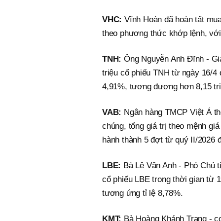
VHC:
Vĩnh Hoàn đã hoàn tất mua 
theo phương thức khớp lệnh, với
TNH:
Ông Nguyễn Anh Đĩnh - Gi
triệu cổ phiếu TNH từ ngày 16/4 
4,91%, tương đương hơn 8,15 tri
VAB:
Ngân hàng TMCP Việt Á thô
chúng, tổng giá trị theo mệnh gi
hành thành 5 đợt từ quý II/2026 
LBE:
Bà Lê Vân Anh - Phó Chủ t
cổ phiếu LBE trong thời gian từ 
tương ứng tỉ lệ 8,78%.
KMT:
Bà Hoàng Khánh Trang - c