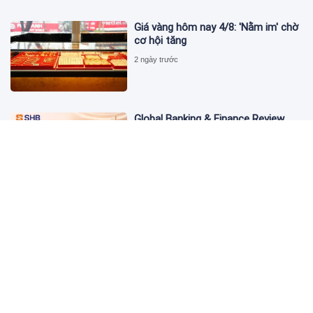
Giá vàng hôm nay 4/8: 'Nằm im' chờ
cơ hội tăng
2 ngày trước
Global Banking & Finance Review
Awards vinh danh SHB là Ngân hàng
tiết kiệm tốt nhất Việt Nam năm
2026
3 ngày trước
Từ đầu tư đến tạo dòng tiền: Bước
chuyển của dự án điện gió lớn nhất
T&T Group tại Lào
3 ngày trước
Cảnh giác chiêu lừa mua, bán bạc