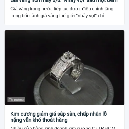
Giá vàng hôm nay 6/8: 'Nhảy vọt' sau một đêm
Giá vàng trong nước tiếp tục được điều chỉnh tăng
trong bối cảnh giá vàng thế giới "nhảy vọt" chỉ...
Thị trường
Kim cương giảm giá sập sàn, chấp nhận lỗ
nặng vẫn khó thoát hàng
Nhiều cửa hàng kinh doanh kim cương tại TP.HCM