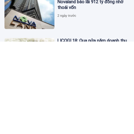
Novaland báo lãi 912 tỷ đồng nhờ
thoái vốn
2 ngày trước
LICOGI 18: Qua nửa năm doanh thu
vượt 2.400 tỷ, bất động sản chỉ góp
3,8%
2 ngày trước
Giá vàng hôm nay 4/8: 'Nằm im' chờ
cơ hội tăng
2 ngày trước
Global Banking & Finance Review
Awards vinh danh SHB là Ngân hàng
tiết kiệm tốt nhất Việt Nam năm