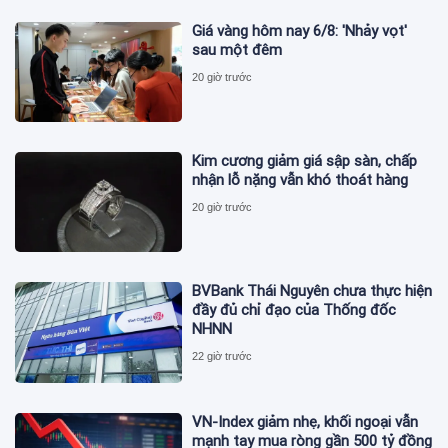
Giá vàng hôm nay 6/8: 'Nhảy vọt'
sau một đêm
20 giờ trước
Kim cương giảm giá sập sàn, chấp
nhận lỗ nặng vẫn khó thoát hàng
20 giờ trước
BVBank Thái Nguyên chưa thực hiện
đầy đủ chỉ đạo của Thống đốc
NHNN
22 giờ trước
VN-Index giảm nhẹ, khối ngoại vẫn
mạnh tay mua ròng gần 500 tỷ đồng