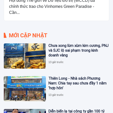
Hội đồng Thế giới về Dữ liệu Đô thị (WCCD) đã
chính thức trao cho Vinhomes Green Paradise -
Cần...
MỚI CẬP NHẬT
Chưa xong lùm xùm kim cương, PNJ
và SJC lộ sai phạm trong kinh
doanh vàng
13 giờ trước
Thiên Long - Nhà sách Phương
Nam: Chia tay sau chưa đầy 1 năm
'hợp hôn'
13 giờ trước
Diễn biến lạ tại công ty gần 100 tỷ