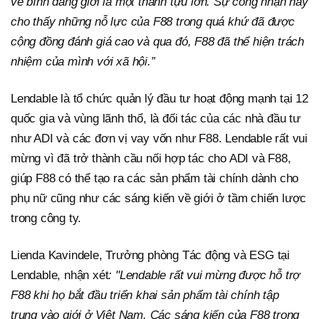
về bình đẳng giới là một thành tựu lớn. Sự công nhận này
cho thấy những nỗ lực của F88 trong quá khứ đã được
cộng đồng đánh giá cao và qua đó, F88 đã thể hiện trách
nhiệm của mình với xã hội.”
Lendable là tổ chức quản lý đầu tư hoạt động mạnh tại 12
quốc gia và vùng lãnh thổ, là đối tác của các nhà đầu tư
như ADI và các đơn vị vay vốn như F88. Lendable rất vui
mừng vì đã trở thành cầu nối hợp tác cho ADI và F88,
giúp F88 có thể tạo ra các sản phẩm tài chính dành cho
phụ nữ cũng như các sáng kiến ​​về giới ở tầm chiến lược
trong công ty.
Lienda Kavindele, Trưởng phòng Tác động và ESG tại
Lendable, nhận xét
: "Lendable rất vui mừng được hỗ trợ
F88 khi họ bắt đầu triển khai sản phẩm tài chính tập
trung vào giới ở Việt Nam. Các sáng kiến ​​của F88 trong