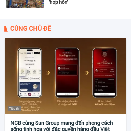
'hợp hôn'
CÙNG CHỦ ĐỀ
Tiếp thị
NCB cùng Sun Group mang đến phong cách
sống tinh hoa với đặc quyền hàng đầu Việt