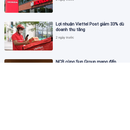
Lợi nhuận Viettel Post giảm 33% dù
doanh thu tăng
2 ngày trước
NCB cùng Sun Group mang đến
phong cách sống tinh hoa với đặc
quyền hàng đầu Việt Nam
3 ngày trước
Hội nghị Tài chính Xanh Việt Nam
2026 - Khơi thông dòng vốn xanh
toàn cầu
3 ngày trước