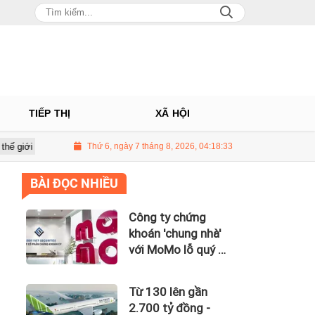
TIẾP THỊ
XÃ HỘI
g trên 3 USD/thùng
Thứ 6, ngày 7 tháng 8, 2026, 04:18:34
Giá vàng hôm nay 8/7: Thị trường lặng sóng
BÀI ĐỌC NHIỀU
Công ty chứng
khoán 'chung nhà'
với MoMo lỗ quý II
hơn 31 tỷ đồng, lỗ
lũy kế gần 181 tỷ
Từ 130 lên gần
đồng
2.700 tỷ đồng -