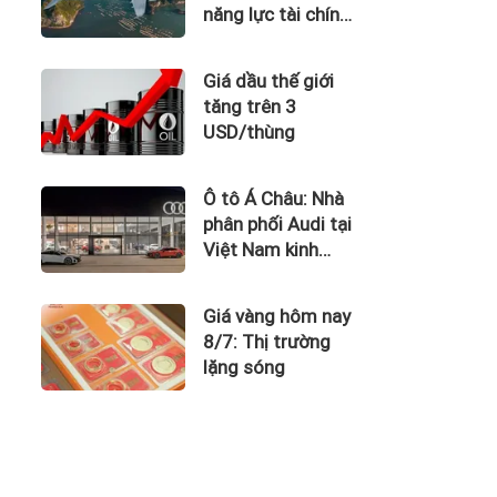
năng lực tài chính
của Bamboo
Airways nhìn từ
Giá dầu thế giới
công nợ với ACV
tăng trên 3
USD/thùng
Ô tô Á Châu: Nhà
phân phối Audi tại
Việt Nam kinh
doanh thua lỗ
Giá vàng hôm nay
8/7: Thị trường
lặng sóng