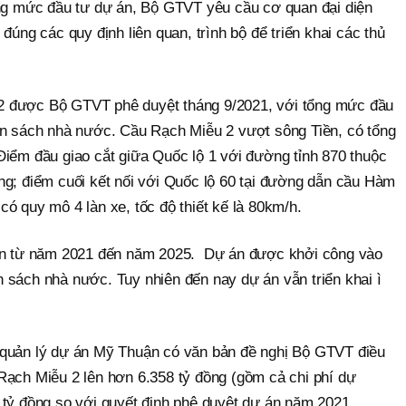
ổng mức đầu tư dự án, Bộ GTVT yêu cầu cơ quan đại diện
đúng các quy định liên quan, trình bộ để triển khai các thủ
2 được Bộ GTVT phê duyệt tháng 9/2021, với tổng mức đầu
ân sách nhà nước. Cầu Rạch Miễu 2 vượt sông Tiền, có tổng
Điểm đầu giao cắt giữa Quốc lộ 1 với đường tỉnh 870 thuộc
ng; điểm cuối kết nối với Quốc lộ 60 tại đường dẫn cầu Hàm
ó quy mô 4 làn xe, tốc độ thiết kế là 80km/h.
iến từ năm 2021 đến năm 2025. Dự án được khởi công vào
 sách nhà nước. Tuy nhiên đến nay dự án vẫn triển khai ì
 quản lý dự án Mỹ Thuận có văn bản đề nghị Bộ GTVT điều
Rạch Miễu 2 lên hơn 6.358 tỷ đồng (gồm cả chi phí dự
 tỷ đồng so với quyết định phê duyệt dự án năm 2021.