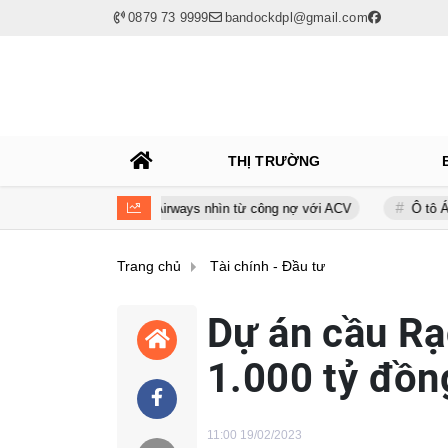
0879 73 9999
bandockdpl@gmail.com
THỊ TRƯỜNG
nh của Bamboo Airways nhìn từ công nợ với ACV
Ô tô Á Châu: Nhà p
Trang chủ
Tài chính - Đầu tư
Dự án cầu Rạ
1.000 tỷ đồn
11:00 19/02/2023