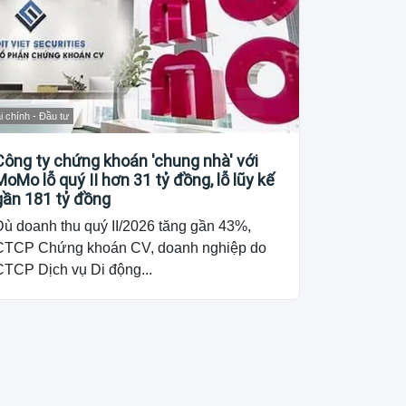
i chính - Đầu tư
Công ty chứng khoán 'chung nhà' với
MoMo lỗ quý II hơn 31 tỷ đồng, lỗ lũy kế
gần 181 tỷ đồng
Dù doanh thu quý II/2026 tăng gần 43%,
CTCP Chứng khoán CV, doanh nghiệp do
CTCP Dịch vụ Di động...