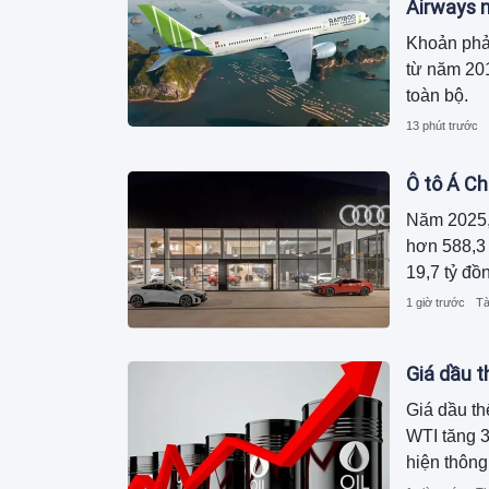
Airways n
Khoản phả
từ năm 201
toàn bộ.
13 phút trước
Ô tô Á Ch
Năm 2025,
hơn 588,3 
19,7 tỷ đồ
1 giờ trước
Tà
Giá dầu t
Giá dầu th
WTI tăng 3
hiện thông
tàu của Mỹ