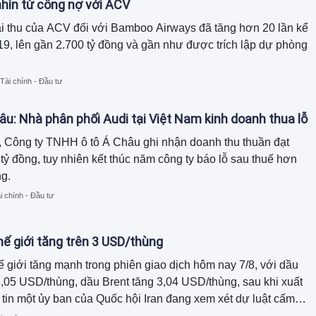
hìn từ công nợ với ACV
i thu của ACV đối với Bamboo Airways đã tăng hơn 20 lần kể
9, lên gần 2.700 tỷ đồng và gần như được trích lập dự phòng
Tài chính - Đầu tư
âu: Nhà phân phối Audi tại Việt Nam kinh doanh thua lỗ
 Công ty TNHH ô tô Á Châu ghi nhận doanh thu thuần đạt
tỷ đồng, tuy nhiên kết thúc năm công ty báo lỗ sau thuế hơn
ng.
i chính - Đầu tư
hế giới tăng trên 3 USD/thùng
ế giới tăng mạnh trong phiên giao dịch hôm nay 7/8, với dầu
,05 USD/thùng, dầu Brent tăng 3,04 USD/thùng, sau khi xuất
 tin một ủy ban của Quốc hội Iran đang xem xét dự luật cấm
 và Israel đi qua eo biển Hormuz. Ngược lại, giá xăng dầu