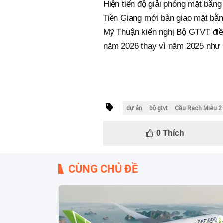
Hiện tiến độ giải phóng mặt bằng
Tiền Giang mới bàn giao mặt bằ
Mỹ Thuận kiến nghị Bộ GTVT điều
năm 2026 thay vì năm 2025 như 
dự án
bộ gtvt
Cầu Rạch Miễu 2
0
Thích
CÙNG CHỦ ĐỀ