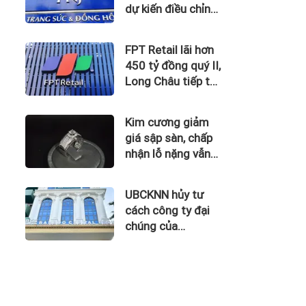
dự kiến điều chỉnh
kế hoạch kinh
doanh 2026
FPT Retail lãi hơn
450 tỷ đồng quý II,
Long Châu tiếp tục
là động lực chính
Kim cương giảm
giá sập sàn, chấp
nhận lỗ nặng vẫn
khó thoát hàng
UBCKNN hủy tư
cách công ty đại
chúng của
Bamboo Capital và
BCG Land