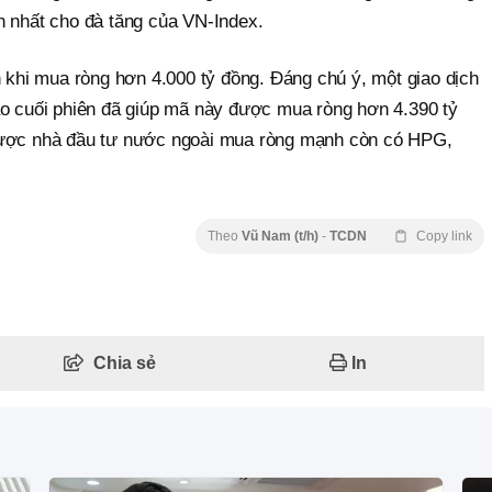
n nhất cho đà tăng của VN-Index.
n khi mua ròng hơn 4.000 tỷ đồng. Đáng chú ý, một giao dịch
ào cuối phiên đã giúp mã này được mua ròng hơn 4.390 tỷ
được nhà đầu tư nước ngoài mua ròng mạnh còn có HPG,
Theo
Vũ Nam (t/h)
-
TCDN
Copy link
Chia sẻ
In