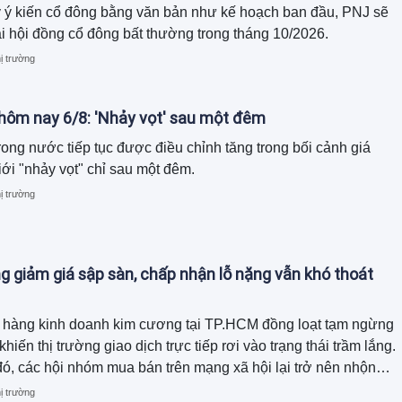
y ý kiến cổ đông bằng văn bản như kế hoạch ban đầu, PNJ sẽ
i hội đồng cổ đông bất thường trong tháng 10/2026.
ị trường
 hôm nay 6/8: 'Nhảy vọt' sau một đêm
rong nước tiếp tục được điều chỉnh tăng trong bối cảnh giá
iới "nhảy vọt" chỉ sau một đêm.
ị trường
 giảm giá sập sàn, chấp nhận lỗ nặng vẫn khó thoát
 hàng kinh doanh kim cương tại TP.HCM đồng loạt tạm ngừng
hiến thị trường giao dịch trực tiếp rơi vào trạng thái trầm lắng.
đó, các hội nhóm mua bán trên mạng xã hội lại trở nên nhộn
àng loạt sản phẩm được rao bán dưới giá mua, thậm chí giảm
ị trường