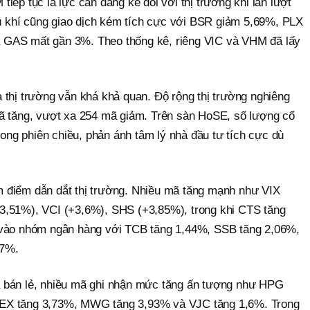
iếp tục là lực cản đáng kể đối với thị trường khi lần lượt
khí cũng giao dịch kém tích cực với BSR giảm 5,69%, PLX
 GAS mất gần 3%. Theo thống kê, riêng VIC và VHM đã lấy
 thị trường vẫn khá khả quan. Độ rộng thị trường nghiêng
ã tăng, vượt xa 254 mã giảm. Trên sàn HoSE, số lượng cổ
trong phiên chiều, phản ánh tâm lý nhà đầu tư tích cực dù
 điểm dẫn dắt thị trường. Nhiều mã tăng mạnh như VIX
3,51%), VCI (+3,6%), SHS (+3,85%), trong khi CTS tăng
 vào nhóm ngân hàng với TCB tăng 1,44%, SSB tăng 2,06%,
67%.
 bán lẻ, nhiều mã ghi nhận mức tăng ấn tượng như HPG
EX tăng 3,73%, MWG tăng 3,93% và VJC tăng 1,6%. Trong