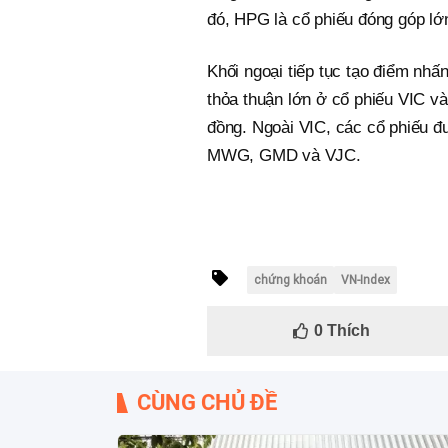
đó, HPG là cổ phiếu đóng góp lớ
Khối ngoại tiếp tục tạo điểm nhấ
thỏa thuận lớn ở cổ phiếu VIC v
đồng. Ngoài VIC, các cổ phiếu 
MWG, GMD và VJC.
chứng khoán
VN-Index
0
Thích
CÙNG CHỦ ĐỀ