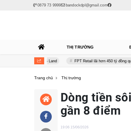
0879 73 9999
bandockdpl@gmail.com
THỊ TRƯỜNG
o Capital và BCG Land
FPT Retail lãi hơn 450 tỷ đồng quý II, Long
Trang chủ
Thị trường
Dòng tiền sô
gần 8 điểm
19:06 15/06/2026