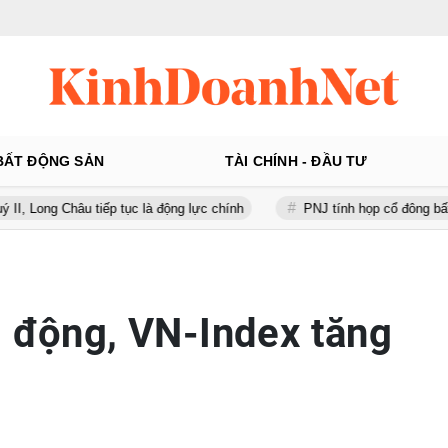
BẤT ĐỘNG SẢN
TÀI CHÍNH - ĐẦU TƯ
 Châu tiếp tục là động lực chính
PNJ tính họp cổ đông bất thường, 
i động, VN-Index tăng