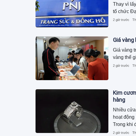
Thay vì lấ
tổ chức Đạ
2 giờ trước
Th
Giá vàng
Giá vàng t
vàng thế g
2 giờ trước
Th
Kim cương
hàng
Nhiều cửa
hoạt động k
Trong khi 
nhịp với h
2 giờ trước
Th