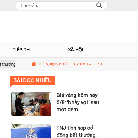
TIẾP THỊ
XÃ HỘI
dự kiến điều chỉnh kế hoạch kinh doanh 2026
Thứ 5, ngày 6 tháng 8, 2026, 04:33:51
Giá vàng hôm nay 6/8
BÀI ĐỌC NHIỀU
Giá vàng hôm nay
6/8: 'Nhảy vọt' sau
một đêm
PNJ tính họp cổ
đông bất thường,