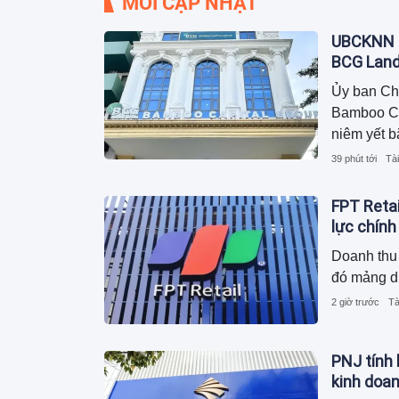
MỚI CẬP NHẬT
UBCKNN h
BCG Lan
Ủy ban Ch
Bamboo Cap
niêm yết b
39 phút tới
Tài
FPT Retai
lực chính
Doanh thu 
đó mảng d
2 giờ trước
Tà
PNJ tính 
kinh doa