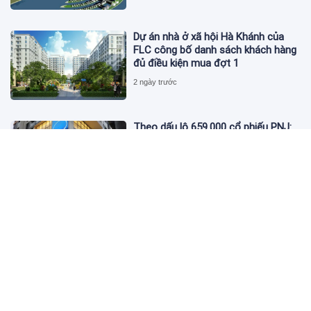
Dự án nhà ở xã hội Hà Khánh của
FLC công bố danh sách khách hàng
đủ điều kiện mua đợt 1
2 ngày trước
Theo dấu lô 659.000 cổ phiếu PNJ:
Đi 1 vòng qua tài khoản tự doanh
hay 'chỉ là trùng hợp'?
2 ngày trước
Giá vàng hôm nay 5/8: Nhích nhẹ lấy
đà phục hồi
2 ngày trước
Apec Mandala Wyndham Mũi Né bị