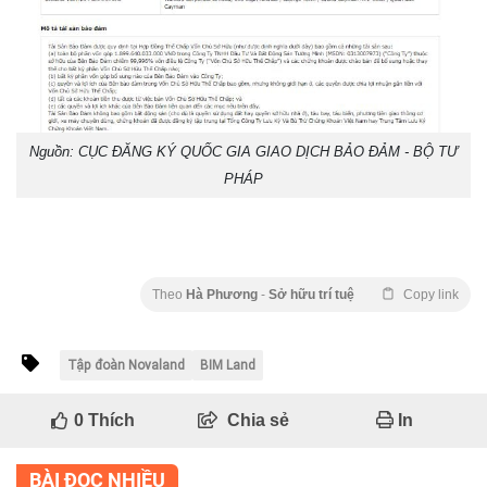
Nguồn: CỤC ĐĂNG KÝ QUỐC GIA GIAO DỊCH BẢO ĐẢM - BỘ TƯ
PHÁP
Theo
Hà Phương
-
Sở hữu trí tuệ
Copy link
Tập đoàn Novaland
BIM Land
0
Thích
Chia sẻ
In
BÀI ĐỌC NHIỀU