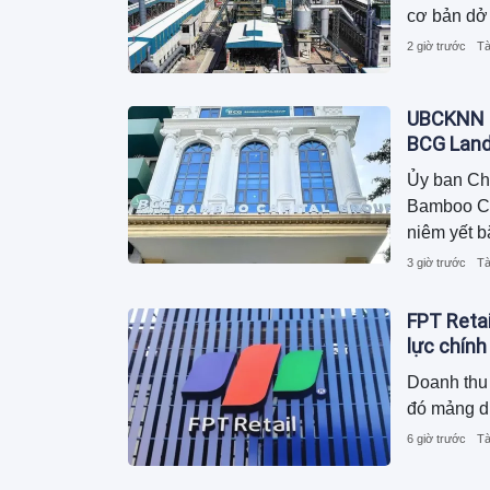
cơ bản dở 
2 giờ trước
Tà
UBCKNN h
BCG Lan
Ủy ban Ch
Bamboo Cap
niêm yết b
3 giờ trước
Tà
FPT Retai
lực chính
Doanh thu 
đó mảng d
6 giờ trước
Tà