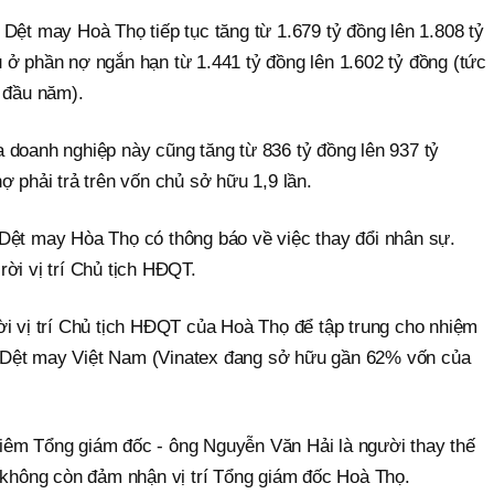
Dệt may Hoà Thọ tiếp tục tăng từ 1.679 tỷ đồng lên 1.808 tỷ
 ở phần nợ ngắn hạn từ 1.441 tỷ đồng lên 1.602 tỷ đồng (tức
i đầu năm).
 doanh nghiệp này cũng tăng từ 836 tỷ đồng lên 937 tỷ
ợ phải trả trên vốn chủ sở hữu 1,9 lần.
Dệt may Hòa Thọ có thông báo về việc thay đổi nhân sự.
ời vị trí Chủ tịch HĐQT.
ời vị trí Chủ tịch HĐQT của Hoà Thọ để tập trung cho nhiệm
Dệt may Việt Nam (Vinatex đang sở hữu gần 62% vốn của
iêm Tổng giám đốc - ông Nguyễn Văn Hải là người thay thế
ẽ không còn đảm nhận vị trí Tổng giám đốc Hoà Thọ.