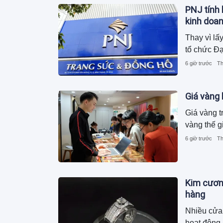
PNJ tính 
kinh doa
Thay vì lấ
tổ chức Đạ
6 giờ trước
Th
Giá vàng
Giá vàng t
vàng thế g
6 giờ trước
Th
Kim cương
hàng
Nhiều cửa
hoạt động k