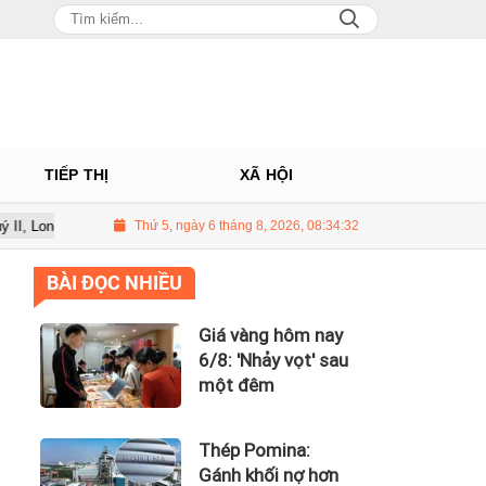
TIẾP THỊ
XÃ HỘI
âu tiếp tục là động lực chính
Thứ 5, ngày 6 tháng 8, 2026, 08:34:33
PNJ tính họp cổ đông bất thường, dự 
BÀI ĐỌC NHIỀU
Giá vàng hôm nay
6/8: 'Nhảy vọt' sau
một đêm
Thép Pomina:
Gánh khối nợ hơn