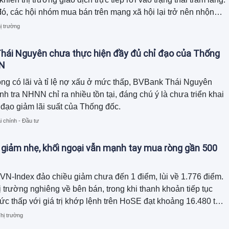
đó, các hội nhóm mua bán trên mạng xã hội lại trở nên nhộn
àng loạt sản phẩm được rao bán dưới giá mua, thậm chí giảm
ị trường
0% nhưng vẫn khó tìm được người mua.
hái Nguyên chưa thực hiện đầy đủ chỉ đạo của Thống
N
ng có lãi và tỉ lệ nợ xấu ở mức thấp, BVBank Thái Nguyên
nh tra NHNN chỉ ra nhiều tồn tại, đáng chú ý là chưa triển khai
 đạo giảm lãi suất của Thống đốc.
i chính - Đầu tư
 giảm nhẹ, khối ngoại vẫn mạnh tay mua ròng gần 500
 VN-Index đảo chiều giảm chưa đến 1 điểm, lùi về 1.776 điểm.
ị trường nghiêng về bên bán, trong khi thanh khoản tiếp tục
mức thấp với giá trị khớp lệnh trên HoSE đạt khoảng 16.480 tỷ
hị trường