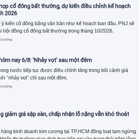
họp cổ đông bất thường, dự kiến điều chỉnh kế hoạch
nh 2026
y ý kiến cổ đông bằng văn bản như kế hoạch ban đầu, PNJ sẽ
i hội đồng cổ đông bất thường trong tháng 10/2026.
ị trường
 hôm nay 6/8: 'Nhảy vọt' sau một đêm
rong nước tiếp tục được điều chỉnh tăng trong bối cảnh giá
iới "nhảy vọt" chỉ sau một đêm.
ị trường
 giảm giá sập sàn, chấp nhận lỗ nặng vẫn khó thoát
 hàng kinh doanh kim cương tại TP.HCM đồng loạt tạm ngừng
hiến thị trường giao dịch trực tiếp rơi vào trạng thái trầm lắng.