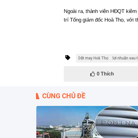
Ngoài ra, thành viên HĐQT kiêm
trí Tổng giám đốc Hoà Thọ, với t
Dệt may Hoà Thọ
lợi nhuận sau
0
Thích
CÙNG CHỦ ĐỀ