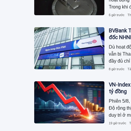
Trong khi 
nhịp với h
6 giờ trước
Th
tới hơn 5
BVBank T
đốc NHN
Dù hoạt độ
vẫn bị Tha
đầy đủ chỉ
8 giờ trước
Tà
VN-Index
tỷ đồng
Phiên 5/8,
Độ rộng th
duy trì ở 
đồng.
19 giờ trước
T