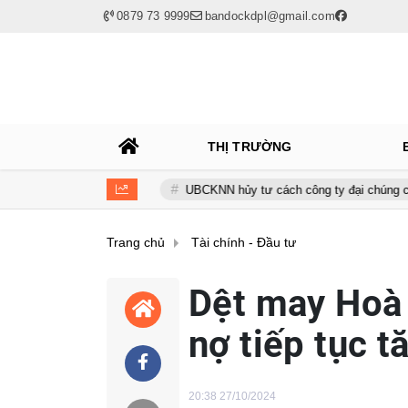
0879 73 9999
bandockdpl@gmail.com
THỊ TRƯỜNG
ọn lợi nhuận
UBCKNN hủy tư cách công ty đại chúng của Bamboo C
Trang chủ
Tài chính - Đầu tư
Dệt may Hoà 
nợ tiếp tục t
20:38 27/10/2024