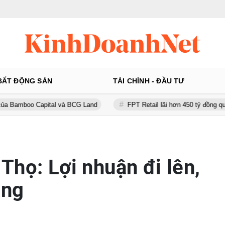
BẤT ĐỘNG SẢN
TÀI CHÍNH - ĐẦU TƯ
apital và BCG Land
FPT Retail lãi hơn 450 tỷ đồng quý II, Long Ch
Thọ: Lợi nhuận đi lên,
ăng