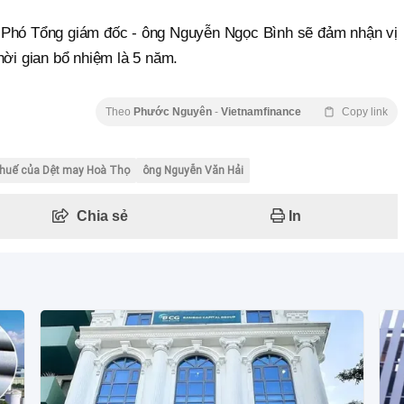
 Phó Tổng giám đốc - ông Nguyễn Ngọc Bình sẽ đảm nhận vị
hời gian bổ nhiệm là 5 năm.
Theo
Phước Nguyên
-
Vietnamfinance
Copy link
 thuế của Dệt may Hoà Thọ
ông Nguyễn Văn Hải
Chia sẻ
In