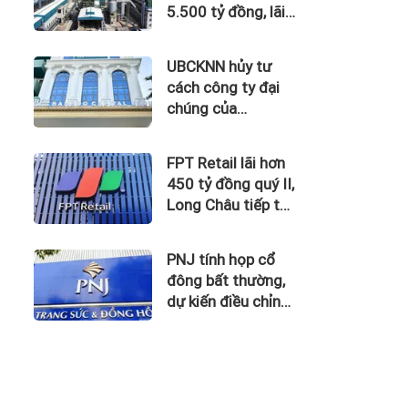
5.500 tỷ đồng, lãi
vay nuốt trọn lợi
nhuận
UBCKNN hủy tư
cách công ty đại
chúng của
Bamboo Capital và
BCG Land
FPT Retail lãi hơn
450 tỷ đồng quý II,
Long Châu tiếp tục
là động lực chính
PNJ tính họp cổ
đông bất thường,
dự kiến điều chỉnh
kế hoạch kinh
doanh 2026