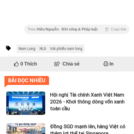
Theo
Hiếu Nguyễn
-
Đời sống & Pháp luật
Copy link
Nam Long
NLG
trái phiếu nam long
0
Thích
Chia sẻ
In
BÀI ĐỌC NHIỀU
Hội nghị Tài chính Xanh Việt Nam
2026 - Khơi thông dòng vốn xanh
toàn cầu
Đồng SGD mạnh lên, hàng Việt có
thêm lợi thế tại Singapore