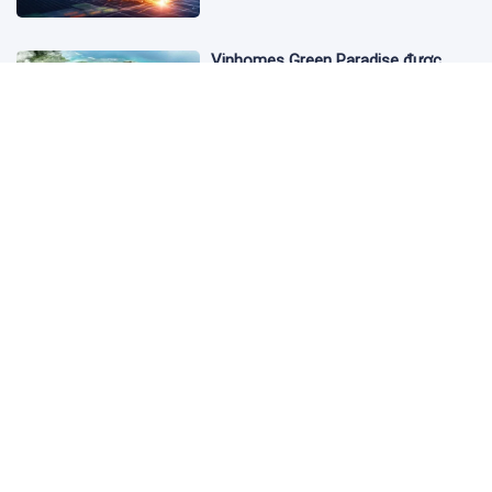
Vinhomes Green Paradise được
trao chứng nhận Thành phố Thông
minh dựa trên tiêu chuẩn toàn cầu
ISO 37122
1 ngày trước
Bộ Y tế yêu cầu Shopee, Lazada
ngừng bán sản phẩm hỗ trợ giảm
cân Slimaura Care x3
1 ngày trước
Ngân hàng Big4 nào đang dẫn đầu
cuộc đua lãi suất?
1 ngày trước
Dự án tỷ USD Saigon Atlantis Hotel: