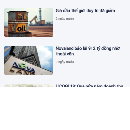
Giá dầu thế giới duy trì đà giảm
2 ngày trước
Novaland báo lãi 912 tỷ đồng nhờ
thoái vốn
2 ngày trước
LICOGI 18: Qua nửa năm doanh thu
vượt 2.400 tỷ, bất động sản chỉ góp
3,8%
2 ngày trước
Giá vàng hôm nay 4/8: 'Nằm im' chờ
cơ hội tăng