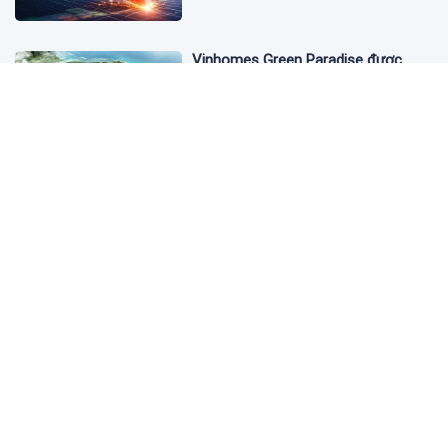
Vinhomes Green Paradise được
trao chứng nhận Thành phố Thông
minh dựa trên tiêu chuẩn toàn cầu
ISO 37122
3 ngày trước
Bộ Y tế yêu cầu Shopee, Lazada
ngừng bán sản phẩm hỗ trợ giảm
cân Slimaura Care x3
3 ngày trước
Ngân hàng Big4 nào đang dẫn đầu
cuộc đua lãi suất?
3 ngày trước