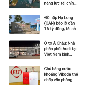
năng lực tài chính
của Bamboo
Airways nhìn từ
Đồ hộp Hạ Long
công nợ với ACV
(CAN) báo lỗ gần
16 tỷ đồng, tài sản
giảm gần 120 tỷ
sau nửa năm
Ô tô Á Châu: Nhà
phân phối Audi tại
Việt Nam kinh
doanh thua lỗ
Chủ hãng nước
khoáng Vikoda thế
chấp văn phòng
giữa lúc nợ vay
phình to, kinh
doanh thua lỗ