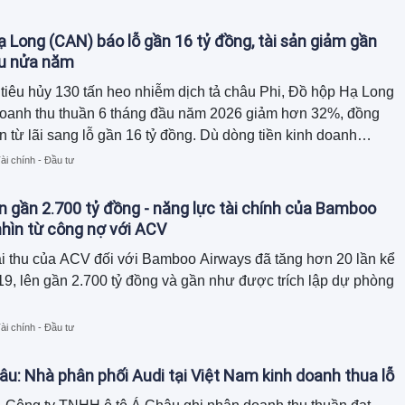
diện tích văn phòng làm việc đi thế chấp để bảo lãnh cho
của công ty con.
 Long (CAN) báo lỗ gần 16 tỷ đồng, tài sản giảm gần
au nửa năm
tiêu hủy 130 tấn heo nhiễm dịch tả châu Phi, Đồ hộp Hạ Long
doanh thu thuần 6 tháng đầu năm 2026 giảm hơn 32%, đồng
n từ lãi sang lỗ gần 16 tỷ đồng. Dù dòng tiền kinh doanh
ồn tiền chủ yếu đến từ thu hồi công nợ và giảm hàng tồn kho,
ài chính - Đầu tư
tổng tài sản đã thu hẹp gần 120 tỷ đồng so với đầu năm.
n gần 2.700 tỷ đồng - năng lực tài chính của Bamboo
hìn từ công nợ với ACV
i thu của ACV đối với Bamboo Airways đã tăng hơn 20 lần kể
9, lên gần 2.700 tỷ đồng và gần như được trích lập dự phòng
ài chính - Đầu tư
âu: Nhà phân phối Audi tại Việt Nam kinh doanh thua lỗ