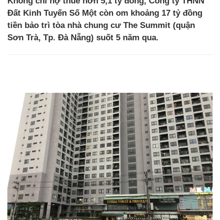
Không chỉ nợ thuế hơn 5,1 tỷ đồng, Công ty THNN
Đất Kinh Tuyến Số Một còn om khoảng 17 tỷ đồng
tiền bảo trì tòa nhà chung cư The Summit (quận
Sơn Trà, Tp. Đà Nẵng) suốt 5 năm qua.