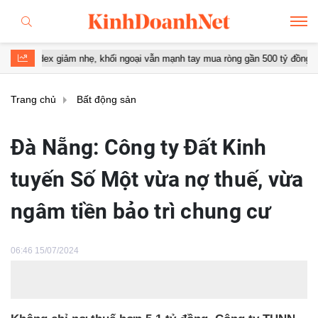
iảm nhẹ, khối ngoại vẫn mạnh tay mua ròng gần 500 tỷ đồng
Vinhom
Trang chủ
Bất động sản
Đà Nẵng: Công ty Đất Kinh
tuyến Số Một vừa nợ thuế, vừa
ngâm tiền bảo trì chung cư
06:46 15/07/2024