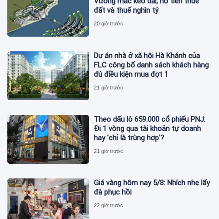
Vướng mắc kéo dài, nợ tiền thuê
đất và thuế nghìn tỷ
20 giờ trước
Dự án nhà ở xã hội Hà Khánh của
FLC công bố danh sách khách hàng
đủ điều kiện mua đợt 1
21 giờ trước
Theo dấu lô 659.000 cổ phiếu PNJ:
Đi 1 vòng qua tài khoản tự doanh
hay 'chỉ là trùng hợp'?
21 giờ trước
Giá vàng hôm nay 5/8: Nhích nhẹ lấy
đà phục hồi
22 giờ trước