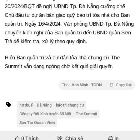
20/2024/BQT đề nghị UBND Tp. Đà Nẵng cưỡng chế
Chủ đầu tư dự án bàn giao quỹ bảo trì tòa nhà cho Ban
quản trị. Ngày 16/4/2024, Văn phòng UBND Tp. Đà Nẵng
chuyển kiến nghị của Ban quản trị đến UBND quận Sơn
Trà để kiểm tra, xử lý theo quy định.
Hiện Ban quản trị và cư dân tòa nhà chung cư The
Summit vẫn đang ngóng chờ kết quả giải quyết.
Theo
Anh Minh
-
TCDN
Copy link
nợ thuế
Đà Nẵng
bảo trì chung cư
Công ty Đất Kinh tuyến Số Một
The Summit
Son Tra Ocean View
0
Thích
Chia sẻ
In