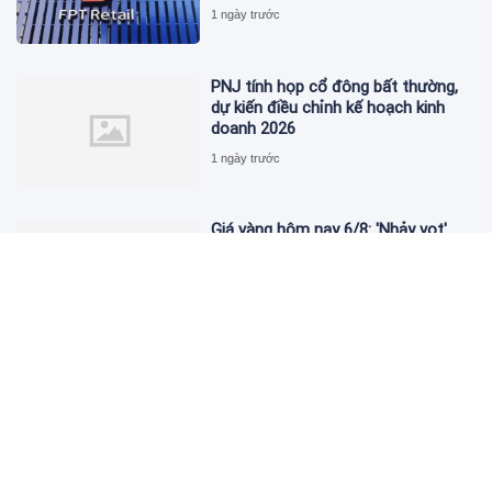
1 ngày trước
PNJ tính họp cổ đông bất thường,
dự kiến điều chỉnh kế hoạch kinh
doanh 2026
1 ngày trước
Giá vàng hôm nay 6/8: 'Nhảy vọt'
sau một đêm
1 ngày trước
Kim cương giảm giá sập sàn, chấp
nhận lỗ nặng vẫn khó thoát hàng
1 ngày trước