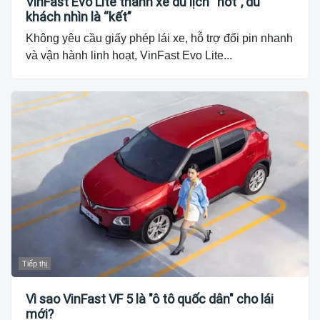
VinFast Evo Lite thành xe du lịch “hot”, du
khách nhìn là “kết”
Không yêu cầu giấy phép lái xe, hỗ trợ đổi pin nhanh
và vận hành linh hoạt, VinFast Evo Lite...
Tiếp thị
Vì sao VinFast VF 5 là "ô tô quốc dân" cho lái
mới?