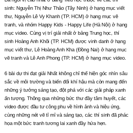
sinh: Nguyễn Thị Như Thảo (Tây Ninh) ở hạng mục viết
thư, Nguyễn Lê Vy Khanh (TP. HCM) ở hạng mục vẽ
tranh, và nhóm Happy Kids - Happy Life (Hà Nội) ở hạng
mục video. Cùng vị trí giải nhất ở bảng Trung học, thí
sinh Hoàng Anh Khôi (TP. HCM) được vinh danh ở hạng
mục viết thư, Lê Hoàng Anh Kha (Đồng Nai) ở hạng mục
vẽ tranh và Lê Anh Phong (TP. HCM) ở hạng mục video.
6 bài dự thi đạt giải Nhất không chỉ thể hiện góc nhìn sâu
sắc về môi trường và biến đổi khí hậu mà còn mang đến
những ý tưởng sáng tạo, đột phá với các giải pháp xanh
ấn tượng. Thông qua những bức thư đầy tâm huyết, các
video được đầu tư công phu về hình ảnh và hiệu ứng,
cùng những nét vẽ tỉ mỉ và sáng tạo, các thí sinh đã phác
họa một bức tranh tương lai xanh đầy hứa hẹn.