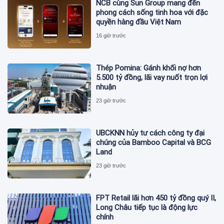
NCB cùng Sun Group mang đến
phong cách sống tinh hoa với đặc
quyền hàng đầu Việt Nam
16 giờ trước
Thép Pomina: Gánh khối nợ hơn
5.500 tỷ đồng, lãi vay nuốt trọn lợi
nhuận
23 giờ trước
UBCKNN hủy tư cách công ty đại
chúng của Bamboo Capital và BCG
Land
23 giờ trước
FPT Retail lãi hơn 450 tỷ đồng quý II,
Long Châu tiếp tục là động lực
chính