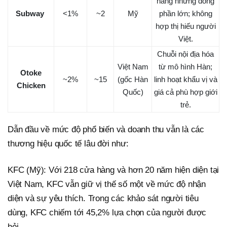
hàng nhưng đóng
Subway
<1%
~2
Mỹ
phần lớn; không
hợp thị hiếu người
Việt.
Chuỗi nội địa hóa
Việt Nam
từ mô hình Hàn;
Otoke
~2%
~15
(gốc Hàn
linh hoạt khẩu vị và
Chicken
Quốc)
giá cả phù hợp giới
trẻ.
Dẫn đầu về mức độ phổ biến và doanh thu vẫn là các
thương hiệu quốc tế lâu đời như:
KFC (Mỹ): Với 218 cửa hàng và hơn 20 năm hiện diện tại
Việt Nam, KFC vẫn giữ vị thế số một về mức độ nhận
diện và sự yêu thích. Trong các khảo sát người tiêu
dùng, KFC chiếm tới 45,2% lựa chọn của người được
hỏi.