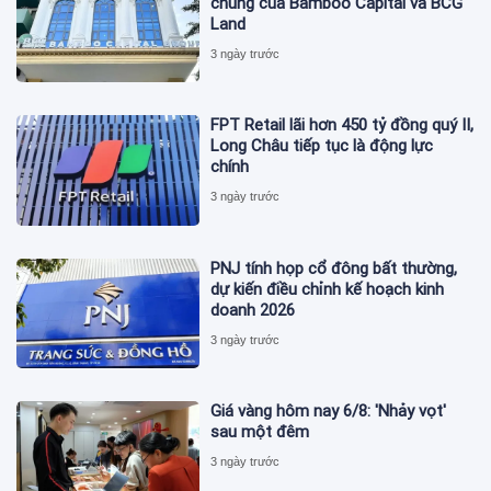
chúng của Bamboo Capital và BCG
Land
3 ngày trước
FPT Retail lãi hơn 450 tỷ đồng quý II,
Long Châu tiếp tục là động lực
chính
3 ngày trước
PNJ tính họp cổ đông bất thường,
dự kiến điều chỉnh kế hoạch kinh
doanh 2026
3 ngày trước
Giá vàng hôm nay 6/8: 'Nhảy vọt'
sau một đêm
3 ngày trước