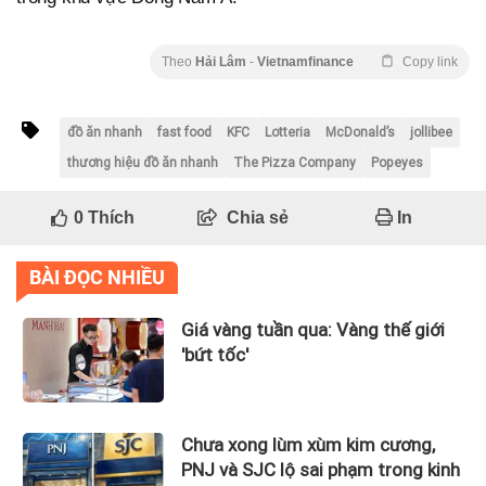
Theo
Hải Lâm
-
Vietnamfinance
Copy link
đồ ăn nhanh
fast food
KFC
Lotteria
McDonald’s
jollibee
thương hiệu đồ ăn nhanh
The Pizza Company
Popeyes
0
Thích
Chia sẻ
In
BÀI ĐỌC NHIỀU
Giá vàng tuần qua: Vàng thế giới
'bứt tốc'
Chưa xong lùm xùm kim cương,
PNJ và SJC lộ sai phạm trong kinh