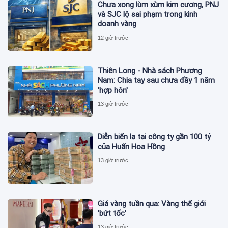
Chưa xong lùm xùm kim cương, PNJ
và SJC lộ sai phạm trong kinh
doanh vàng
12 giờ trước
Thiên Long - Nhà sách Phương
Nam: Chia tay sau chưa đầy 1 năm
'hợp hôn'
13 giờ trước
Diễn biến lạ tại công ty gần 100 tỷ
của Huấn Hoa Hồng
13 giờ trước
Giá vàng tuần qua: Vàng thế giới
'bứt tốc'
13 giờ trước