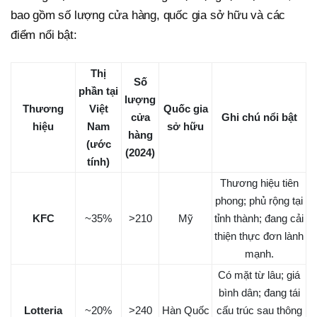
bao gồm số lượng cửa hàng, quốc gia sở hữu và các
điểm nổi bật:
Thị
Số
phần tại
lượng
Thương
Việt
Quốc gia
cửa
Ghi chú nổi bật
hiệu
Nam
sở hữu
hàng
(ước
(2024)
tính)
Thương hiệu tiên
phong; phủ rộng tại
KFC
~35%
>210
Mỹ
tỉnh thành; đang cải
thiện thực đơn lành
mạnh.
Có mặt từ lâu; giá
bình dân; đang tái
Lotteria
~20%
>240
Hàn Quốc
cấu trúc sau thông