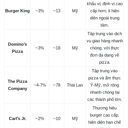
khẩu vị; định vị cao
Burger King
~3%
~13
Mỹ
cấp hơn; ít hiện
diện ngoài trung
tâm.
Tập trung vào dịch
vụ giao hàng nhanh
Domino’s
~3%
~18
Mỹ
chóng, với thực
Pizza
đơn đa dạng về
pizza.
Tập trung vào
pizza và ẩm thực
The Pizza
~4-7%
~78
Thái Lan
Ý-Mỹ, mở rộng
Company
nhanh chóng tại
các thành phố lớn.
Thương hiệu
burger cao cấp,
Carl’s Jr.
~2%
~10
Mỹ
hiện diện hạn chế