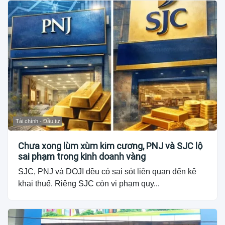
Tài chính - Đầu tư
Chưa xong lùm xùm kim cương, PNJ và SJC lộ
sai phạm trong kinh doanh vàng
SJC, PNJ và DOJI đều có sai sót liên quan đến kê
khai thuế. Riêng SJC còn vi phạm quy...