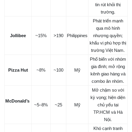
tin rút khỏi thị
trường.
Phát triển mạnh
qua mô hình
Jollibee
~15%
>190
Philippines
nhượng quyền;
khẩu vị phù hợp thị
trường Việt Nam.
Phổ biến với nhóm
gia đình; mở rộng
Pizza Hut
~8%
~100
Mỹ
kênh giao hàng và
combo ăn nhóm.
Mở chậm so với
kỳ vọng; hiện diện
McDonald’s
~5–8%
~25
Mỹ
chủ yếu tại
TP.HCM và Hà
Nội.
Khó cạnh tranh