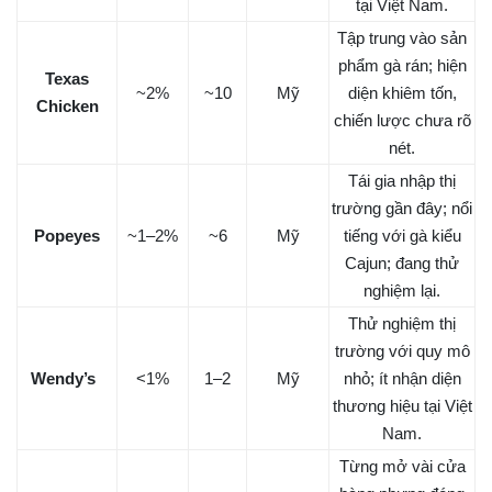
tại Việt Nam.
Tập trung vào sản
phẩm gà rán; hiện
Texas
~2%
~10
Mỹ
diện khiêm tốn,
Chicken
chiến lược chưa rõ
nét.
Tái gia nhập thị
trường gần đây; nổi
Popeyes
~1–2%
~6
Mỹ
tiếng với gà kiểu
Cajun; đang thử
nghiệm lại.
Thử nghiệm thị
trường với quy mô
Wendy’s
<1%
1–2
Mỹ
nhỏ; ít nhận diện
thương hiệu tại Việt
Nam.
Từng mở vài cửa