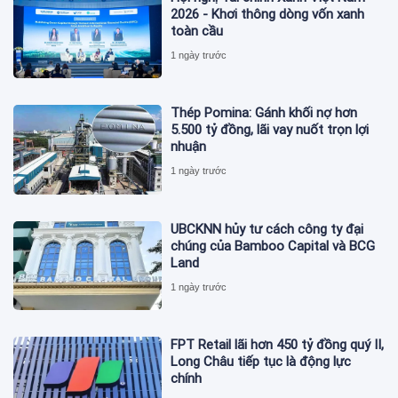
2026 - Khơi thông dòng vốn xanh
toàn cầu
1 ngày trước
Thép Pomina: Gánh khối nợ hơn
5.500 tỷ đồng, lãi vay nuốt trọn lợi
nhuận
1 ngày trước
UBCKNN hủy tư cách công ty đại
chúng của Bamboo Capital và BCG
Land
1 ngày trước
FPT Retail lãi hơn 450 tỷ đồng quý II,
Long Châu tiếp tục là động lực
chính