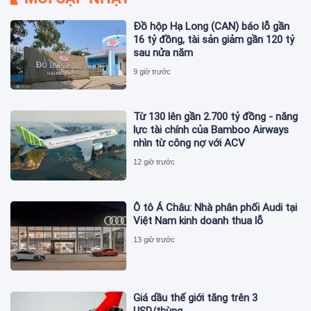
Đồ hộp Hạ Long (CAN) báo lỗ gần
16 tỷ đồng, tài sản giảm gần 120 tỷ
sau nửa năm
9 giờ trước
Từ 130 lên gần 2.700 tỷ đồng - năng
lực tài chính của Bamboo Airways
nhìn từ công nợ với ACV
12 giờ trước
Ô tô Á Châu: Nhà phân phối Audi tại
Việt Nam kinh doanh thua lỗ
13 giờ trước
Giá dầu thế giới tăng trên 3
USD/thùng