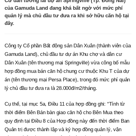
Cư dân tương lai dự án Springville (Tp. Đồng Nai)
của Gamuda Land đang khá bất ngờ với mức phí
quản lý mà chủ đầu tư đưa ra khi sở hữu căn hộ tại
đây.
Công ty Cổ phần Bất động sản Dân Xuân (thành viên của
Gamuda Land), chủ đầu tư dự án Khu chợ và dân cư
Dân Xuân (tên thương mại Springville) vừa công bố mẫu
hợp đồng mua bán căn hộ chung cư thuộc Khu T của dự
án (tên thương mại Persa Place), trong đó mức phí quản
lý chủ đầu tư đưa ra là 28.000đ/m2/tháng.
Cụ thể, tại mục 5a, Điều 11 của hợp đồng ghi: “Tính từ
thời điểm Bên Bán bàn giao căn hộ cho Bên Mua theo
quy định tại Điều 8 của Hợp đồng này đến thời điểm Ban
Quản trị được thành lập và ký hợp đồng quản lý, vận