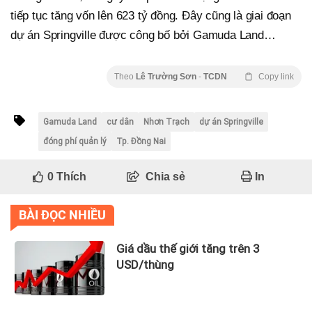
tiếp tục tăng vốn lên 623 tỷ đồng. Đây cũng là giai đoạn
dự án Springville được công bố bởi Gamuda Land…
Theo
Lê Trường Sơn
-
TCDN
Copy link
Gamuda Land
cư dân
Nhơn Trạch
dự án Springville
đóng phí quản lý
Tp. Đồng Nai
0
Thích
Chia sẻ
In
BÀI ĐỌC NHIỀU
Giá dầu thế giới tăng trên 3
USD/thùng