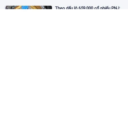
Theo dấu lô 659.000 cổ phiếu PNJ:
Đi 1 vòng qua tài khoản tự doanh
hay 'chỉ là trùng hợp'?
2 ngày trước
Giá vàng hôm nay 5/8: Nhích nhẹ lấy
đà phục hồi
2 ngày trước
Apec Mandala Wyndham Mũi Né bị
phạt 270 triệu đồng vì xả nước thải
vượt quy chuẩn
2 ngày trước
Đề nghị giải chấp hơn 530 căn hộ dự
án Aqua Marina City trước khi đưa