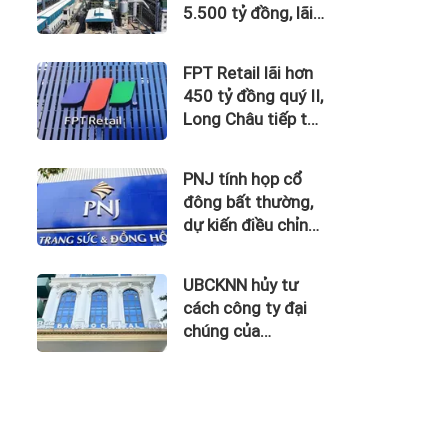
5.500 tỷ đồng, lãi
vay nuốt trọn lợi
nhuận
FPT Retail lãi hơn
450 tỷ đồng quý II,
Long Châu tiếp tục
là động lực chính
PNJ tính họp cổ
đông bất thường,
dự kiến điều chỉnh
kế hoạch kinh
doanh 2026
UBCKNN hủy tư
cách công ty đại
chúng của
Bamboo Capital và
BCG Land