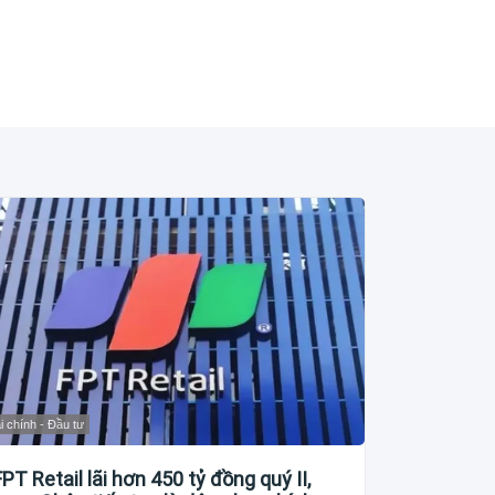
i chính - Đầu tư
FPT Retail lãi hơn 450 tỷ đồng quý II,