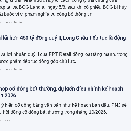
ứng khoán Nhà nước hủy tư cách công ty đại chúng của
ital và BCG Land từ ngày 5/8, sau khi cổ phiếu BCG bị hủy
ắt buộc vì vi phạm nghĩa vụ công bố thông tin.
i chính - Đầu tư
l lãi hơn 450 tỷ đồng quý II, Long Châu tiếp tục là động
và lợi nhuận quý II của FPT Retail đồng loạt tăng mạnh, trong
ược phẩm tiếp tục đóng góp chủ lực.
i chính - Đầu tư
họp cổ đông bất thường, dự kiến điều chỉnh kế hoạch
nh 2026
y ý kiến cổ đông bằng văn bản như kế hoạch ban đầu, PNJ sẽ
i hội đồng cổ đông bất thường trong tháng 10/2026.
ị trường