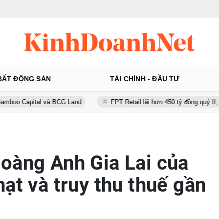
BẤT ĐỘNG SẢN
TÀI CHÍNH - ĐẦU TƯ
al và BCG Land
FPT Retail lãi hơn 450 tỷ đồng quý II, Long Châu ti
oàng Anh Gia Lai của
ạt và truy thu thuế gần