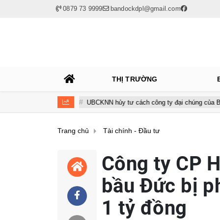
0879 73 9999
bandockdpl@gmail.com
THỊ TRƯỜNG
i nhuận
UBCKNN hủy tư cách công ty đại chúng của Bamboo Capit
Trang chủ
Tài chính - Đầu tư
Công ty CP H
bầu Đức bị ph
1 tỷ đồng