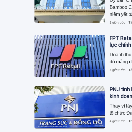
Ủy ban Ch
Bamboo Cap
niêm yết b
1 giờ trước
Tà
FPT Retai
lực chính
Doanh thu 
đó mảng d
4 giờ trước
Tà
PNJ tính 
kinh doa
Thay vì lấ
tổ chức Đạ
4 giờ trước
Th