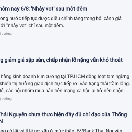
 hôm nay 6/8: 'Nhảy vọt' sau một đêm
rong nước tiếp tục được điều chỉnh tăng trong bối cảnh giá
iới "nhảy vọt" chỉ sau một đêm.
ị trường
 giảm giá sập sàn, chấp nhận lỗ nặng vẫn khó thoát
 hàng kinh doanh kim cương tại TP.HCM đồng loạt tạm ngừng
hiến thị trường giao dịch trực tiếp rơi vào trạng thái trầm lắng.
đó, các hội nhóm mua bán trên mạng xã hội lại trở nên nhộn
àng loạt sản phẩm được rao bán dưới giá mua, thậm chí giảm
ị trường
0% nhưng vẫn khó tìm được người mua.
hái Nguyên chưa thực hiện đầy đủ chỉ đạo của Thống
N
ng có lãi và tỉ lệ nợ xấu ở mức thấp, BVBank Thái Nguyên