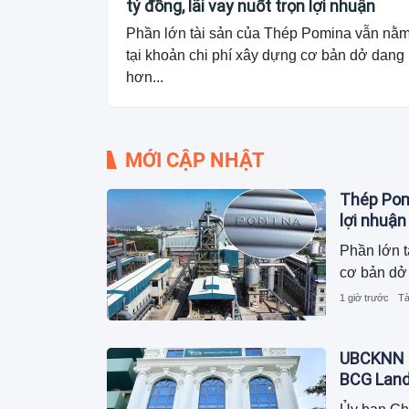
tỷ đồng, lãi vay nuốt trọn lợi nhuận
Phần lớn tài sản của Thép Pomina vẫn nằ
tại khoản chi phí xây dựng cơ bản dở dang
hơn...
MỚI CẬP NHẬT
Thép Pomi
lợi nhuận
Phần lớn t
cơ bản dở 
1 giờ trước
Tà
UBCKNN h
BCG Lan