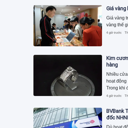
Giá vàng
Giá vàng t
vàng thế g
4 giờ trước
Th
Kim cương
hàng
Nhiều cửa
hoạt động k
Trong khi 
nhịp với h
4 giờ trước
Th
tới hơn 5
BVBank T
đốc NHN
Dù hoạt độ