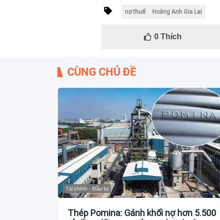
nợ thuế
Hoàng Anh Gia Lai
0
Thích
CÙNG CHỦ ĐỀ
Tài chính - Đầu tư
Thép Pomina: Gánh khối nợ hơn 5.500