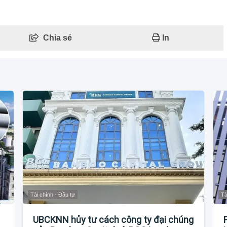
Chia sẻ
In
Tài chính - Đầu tư
Tà
UBCKNN hủy tư cách công ty đại chúng