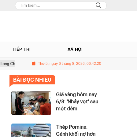
TIẾP THỊ
XÃ HỘI
ếp tục là động lực chính
Thứ 5, ngày 6 tháng 8, 2026, 06:42:22
PNJ tính họp cổ đông bất thường, dự kiến 
BÀI ĐỌC NHIỀU
Giá vàng hôm nay
6/8: 'Nhảy vọt' sau
một đêm
Thép Pomina:
Gánh khối nợ hơn