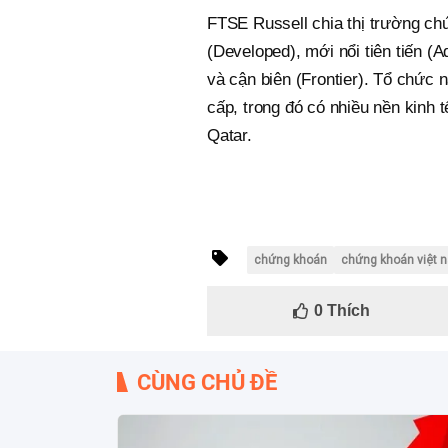
FTSE Russell chia thị trường chứ
(Developed), mới nổi tiên tiến 
và cận biên (Frontier). Tổ chức 
cấp, trong đó có nhiều nền kinh 
Qatar.
chứng khoán
chứng khoán việt 
0
Thích
CÙNG CHỦ ĐỀ