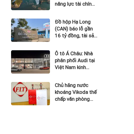
năng lực tài chính
của Bamboo
Airways nhìn từ
Đồ hộp Hạ Long
công nợ với ACV
(CAN) báo lỗ gần
16 tỷ đồng, tài sản
giảm gần 120 tỷ
sau nửa năm
Ô tô Á Châu: Nhà
phân phối Audi tại
Việt Nam kinh
doanh thua lỗ
Chủ hãng nước
khoáng Vikoda thế
chấp văn phòng
giữa lúc nợ vay
phình to, kinh
doanh thua lỗ