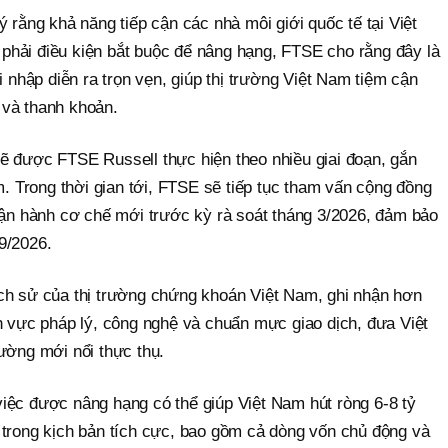
ý rằng khả năng tiếp cận các nhà môi giới quốc tế tại Việt
hải điều kiện bắt buộc để nâng hạng, FTSE cho rằng đây là
i nhập diễn ra trọn vẹn, giúp thị trường Việt Nam tiệm cận
 và thanh khoản.
ẽ được FTSE Russell thực hiện theo nhiều giai đoạn, gắn
am. Trong thời gian tới, FTSE sẽ tiếp tục tham vấn cộng đồng
 vận hành cơ chế mới trước kỳ rà soát tháng 3/2026, đảm bảo
9/2026.
ch sử của thị trường chứng khoán Việt Nam, ghi nhận hơn
h vực pháp lý, công nghệ và chuẩn mực giao dịch, đưa Việt
ường mới nổi thực thụ.
iệc được nâng hạng có thể giúp Việt Nam hút ròng 6-8 tỷ
 trong kịch bản tích cực, bao gồm cả dòng vốn chủ động và