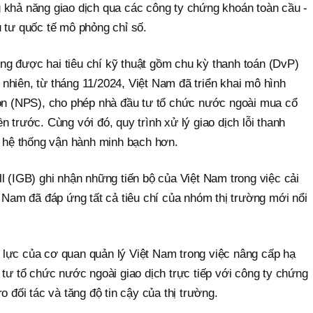
 khả năng giao dịch qua các công ty chứng khoán toàn cầu -
 tư quốc tế mô phỏng chỉ số.
g được hai tiêu chí kỹ thuật gồm chu kỳ thanh toán (DvP)
uy nhiên, từ tháng 11/2024, Việt Nam đã triển khai mô hình
ion (NPS), cho phép nhà đầu tư tổ chức nước ngoài mua cổ
 trước. Cùng với đó, quy trình xử lý giao dịch lỗi thanh
p hệ thống vận hành minh bạch hơn.
l (IGB) ghi nhận những tiến bộ của Việt Nam trong việc cải
t Nam đã đáp ứng tất cả tiêu chí của nhóm thị trường mới nổi
lực của cơ quan quản lý Việt Nam trong việc nâng cấp hạ
 tư tổ chức nước ngoài giao dịch trực tiếp với công ty chứng
o đối tác và tăng độ tin cậy của thị trường.