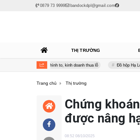
0879 73 9999
bandockdpl@gmail.com
THỊ TRƯỜNG
lúc nợ vay phình to, kinh doanh thua lỗ
Đồ hộp Hạ Long (CAN) báo
Trang chủ
Thị trường
Chứng khoán
được nâng h
08:52 08/10/2025