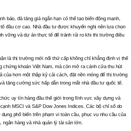
ảnh báo, đà tăng giá ngắn hạn có thể tạo biến động mạnh,
 tố đầu cơ cao. Nhà đầu tư được khuyến nghị nên lựa chọn
h vững và dự án thực tế để tránh rủi ro khi thị trường điều
n là thị trường mới nổi thứ cấp không chỉ khẳng định vị thế
ng chứng khoán Việt Nam, mà còn mở ra cánh cửa thu hút
ả của hơn một thập kỷ cải cách, đặt nền móng để thị trường
và tăng cường sức hấp dẫn trong mắt nhà đầu tư quốc tế.
chức uy tín hàng đầu thế giới trong lĩnh vực xây dựng và
n cạnh MSCI và S&P Dow Jones Indices. Các bộ chỉ số do
 dụng phổ biến trên phạm vi toàn cầu, phục vụ nhu cầu của
, ngân hàng và nhà quản lý tài sản lớn.