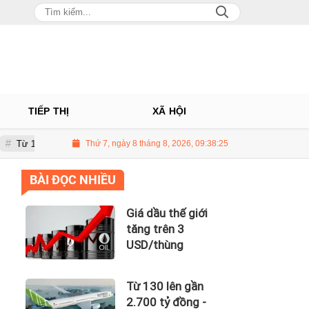
TIẾP THỊ
XÃ HỘI
n gần 2.700 tỷ đồng - năng lực tài chính của Bamboo Airways nhìn từ công
Thứ 7, ngày 8 tháng 8, 2026, 09:38:26
BÀI ĐỌC NHIỀU
Giá dầu thế giới
tăng trên 3
USD/thùng
Từ 130 lên gần
2.700 tỷ đồng -