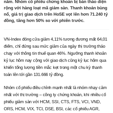
năm. Nhóm cổ phiếu chứng khoán bị bán tháo diện
rộng với hàng loạt mã giảm sàn. Thanh khoản bùng
nổ, giá trị giao dịch trên HoSE vọt lên hơn 71.240 tỷ
đồng, tăng hơn 50% so với phiên trước.
VN-Index đóng cửa giảm 4,11% tương đương mất 64,01
điểm, chỉ đứng sau mức giảm của ngày thị trường tháo
chạy với thông tin thuế quan 46%. Ngưỡng thanh khoản
kỷ lục hôm nay cộng với giao dịch cũng kỷ lục hôm qua
khiến tổng lượng tiền mắc kẹt trong một chu kỳ thanh
toán lên tới gần 131.666 tỷ đồng.
Nhóm cổ phiếu điều chỉnh mạnh nhất là nhóm nhạy cảm
nhất với thị trường – công ty chứng khoán, khi nhiều cổ
phiếu giảm sàn với HCM, SSI, CTS, FTS, VCI, VND,
ORS, HCM, VIX, TCI, DSE, BSI, các cổ phiếu AGR,