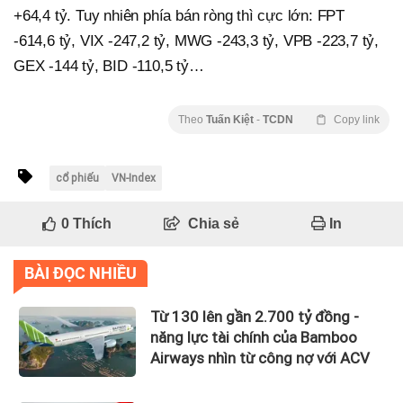
+64,4 tỷ. Tuy nhiên phía bán ròng thì cực lớn: FPT
-614,6 tỷ, VIX -247,2 tỷ, MWG -243,3 tỷ, VPB -223,7 tỷ,
GEX -144 tỷ, BID -110,5 tỷ…
Theo
Tuấn Kiệt
-
TCDN
Copy link
cổ phiếu
VN-Index
0
Thích
Chia sẻ
In
BÀI ĐỌC NHIỀU
Từ 130 lên gần 2.700 tỷ đồng -
năng lực tài chính của Bamboo
Airways nhìn từ công nợ với ACV