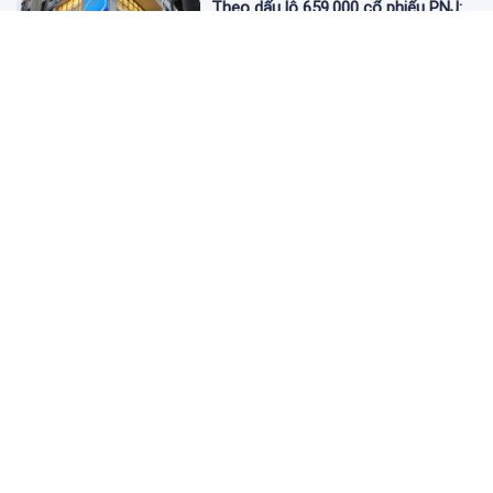
Theo dấu lô 659.000 cổ phiếu PNJ:
Đi 1 vòng qua tài khoản tự doanh
hay 'chỉ là trùng hợp'?
2 ngày trước
Giá vàng hôm nay 5/8: Nhích nhẹ lấy
đà phục hồi
2 ngày trước
Apec Mandala Wyndham Mũi Né bị
phạt 270 triệu đồng vì xả nước thải
vượt quy chuẩn
2 ngày trước
Đề nghị giải chấp hơn 530 căn hộ dự
án Aqua Marina City trước khi đưa
vào kinh doanh