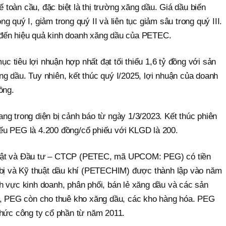
tế toàn cầu, đặc biệt là thị trường xăng dầu. Giá dầu biến
 quý I, giảm trong quý II và liên tục giảm sâu trong quý III.
đến hiệu quả kinh doanh xăng dầu của PETEC.
tiêu lợi nhuận hợp nhất đạt tối thiểu 1,6 tỷ đồng với sản
g dầu. Tuy nhiên, kết thúc quý I/2025, lợi nhuận của doanh
ồng.
ng trong diện bị cảnh báo từ ngày 1/3/2023. Kết thúc phiên
phiếu PEG là 4.200 đồng/cổ phiếu với KLGD là 200.
uật và Đầu tư – CTCP (PETEC, mã UPCOM: PEG) có tiền
 bị và Kỹ thuật dầu khí (PETECHIM) được thành lập vào năm
h vực kinh doanh, phân phối, bán lẻ xăng dầu và các sản
a, PEG còn cho thuê kho xăng dầu, các kho hàng hóa. PEG
thức công ty cổ phần từ năm 2011.