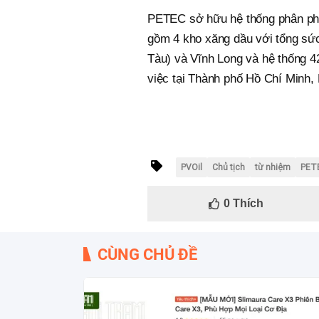
PETEC sở hữu hệ thống phân phối
gồm 4 kho xăng dầu với tổng sứ
Tàu) và Vĩnh Long và hệ thống 4
việc tại Thành phố Hồ Chí Minh,
PVOil
Chủ tịch
từ nhiệm
PET
0
Thích
CÙNG CHỦ ĐỀ