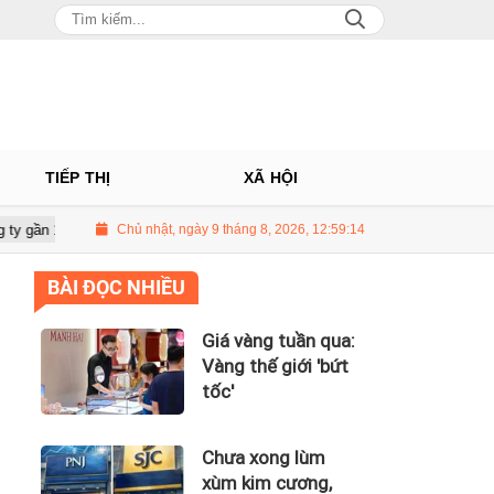
TIẾP THỊ
XÃ HỘI
 tỷ của Huấn Hoa Hồng
Chủ nhật, ngày 9 tháng 8, 2026, 12:59:16
Giá vàng tuần qua: Vàng thế giới 'bứt tốc'
BÀI ĐỌC NHIỀU
Giá vàng tuần qua:
Vàng thế giới 'bứt
tốc'
Chưa xong lùm
xùm kim cương,