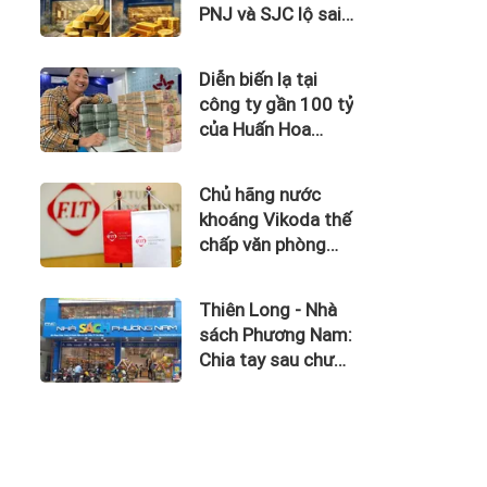
PNJ và SJC lộ sai
phạm trong kinh
doanh vàng
Diễn biến lạ tại
công ty gần 100 tỷ
của Huấn Hoa
Hồng
Chủ hãng nước
khoáng Vikoda thế
chấp văn phòng
giữa lúc nợ vay
phình to, kinh
Thiên Long - Nhà
doanh thua lỗ
sách Phương Nam:
Chia tay sau chưa
đầy 1 năm 'hợp
hôn'