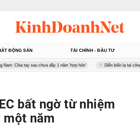
BẤT ĐỘNG SẢN
TÀI CHÍNH - ĐẦU TƯ
ay sau chưa đầy 1 năm 'hợp hôn'
Diễn biến lạ tại công ty gần 100
EC bất ngờ từ nhiệm
y một năm