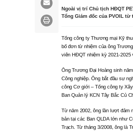
Ngoài vị trí Chủ tịch HĐQT P
Tổng Giám đốc của PVOIL từ t
Tổng công ty Thương mại Kỹ t
bố đơn từ nhiệm của ông Trương
viên HĐQT nhiệm kỳ 2021-2025 v
Ông Trương Đại Hoàng sinh năm 
Công nghiệp. Ông bắt đầu sự nghi
công Cơ giới – Tổng công ty Xây
Ban Quản lý KCN Tây Bắc Củ Ch
Từ năm 2002, ông lần lượt đảm n
bản tại các Ban QLDA lớn như 
Trạch. Từ tháng 3/2008, ông là 