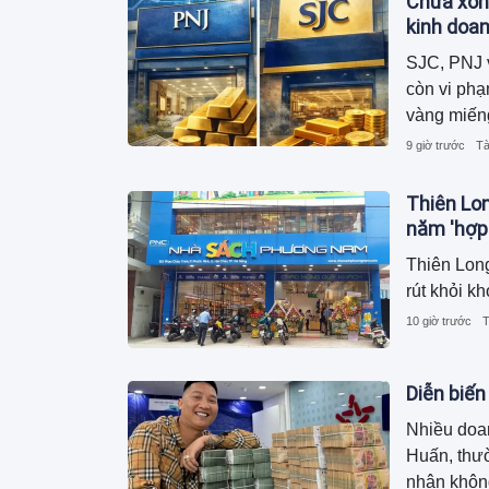
Chưa xon
kinh doa
SJC, PNJ v
còn vi phạ
vàng miến
9 giờ trước
Tà
Thiên Lo
năm 'hợp
Thiên Long
rút khỏi 
10 giờ trước
T
Diễn biến
Nhiều doa
Huấn, thư
nhận không