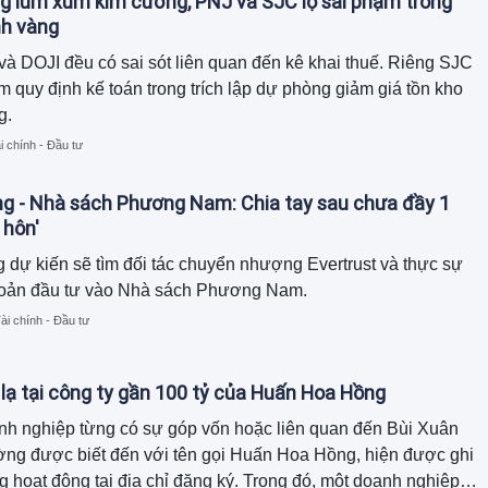
g lùm xùm kim cương, PNJ và SJC lộ sai phạm trong
nh vàng
à DOJI đều có sai sót liên quan đến kê khai thuế. Riêng SJC
m quy định kế toán trong trích lập dự phòng giảm giá tồn kho
g.
i chính - Đầu tư
ng - Nhà sách Phương Nam: Chia tay sau chưa đầy 1
 hôn'
 dự kiến sẽ tìm đối tác chuyển nhượng Evertrust và thực sự
khoản đầu tư vào Nhà sách Phương Nam.
ài chính - Đầu tư
 lạ tại công ty gần 100 tỷ của Huấn Hoa Hồng
nh nghiệp từng có sự góp vốn hoặc liên quan đến Bùi Xuân
ờng được biết đến với tên gọi Huấn Hoa Hồng, hiện được ghi
 hoạt động tại địa chỉ đăng ký. Trong đó, một doanh nghiệp