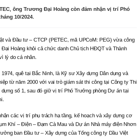
ETEC, ông Trương Đại Hoàng còn đảm nhận vị trí Phó
háng 10/2024.
huật và Đầu tư – CTCP (PETEC, mã UPCoM: PEG) vừa công
 Đại Hoàng khỏi cả chức danh Chủ tịch HĐQT và Thành
ì lý do cá nhân.
1974, quê tại Bắc Ninh, là Kỹ sư Xây dựng Dân dụng và
ệp từ năm 2000 với vai trò giám sát thi công tại Công ty Thi
 dựng số 1, sau đó giữ vị trí Phó Trưởng phòng Dự án tại
i.
hận các vị trí phụ trách hạ tầng, kế hoạch và xây dựng cơ
Cụm Khí – Điện – Đạm Cà Mau và Dự án Nhà máy điện Nhơn
Trưởng ban Đầu tư – Xây dựng của Tổng công ty Dầu Việt