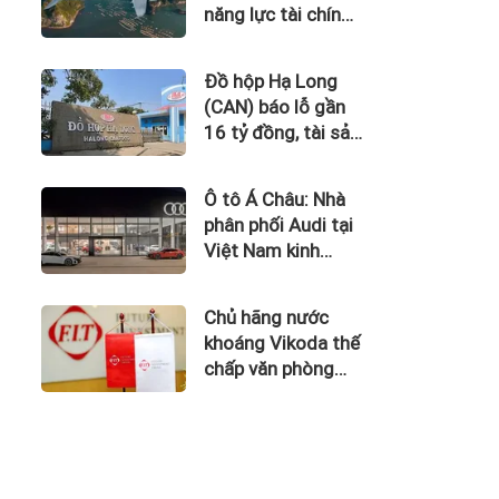
năng lực tài chính
của Bamboo
Airways nhìn từ
Đồ hộp Hạ Long
công nợ với ACV
(CAN) báo lỗ gần
16 tỷ đồng, tài sản
giảm gần 120 tỷ
sau nửa năm
Ô tô Á Châu: Nhà
phân phối Audi tại
Việt Nam kinh
doanh thua lỗ
Chủ hãng nước
khoáng Vikoda thế
chấp văn phòng
giữa lúc nợ vay
phình to, kinh
doanh thua lỗ