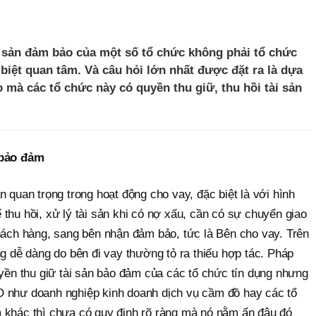
ài sản đảm bảo của một số tổ chức không phải tổ chức
biệt quan tâm. Và câu hỏi lớn nhất được đặt ra là dựa
 mà các tổ chức này có quyền thu giữ, thu hồi tài sản
 bảo đảm
n quan trọng trong hoạt động cho vay, đặc biệt là với hình
thu hồi, xử lý tài sản khi có nợ xấu, cần có sự chuyển giao
khách hàng, sang bên nhận đảm bảo, tức là Bên cho vay. Trên
ng dễ dàng do bên đi vay thường tỏ ra thiếu hợp tác. Pháp
uyền thu giữ tài sản bảo đảm của các tổ chức tín dụng nhưng
D như doanh nghiệp kinh doanh dịch vụ cầm đồ hay các tổ
 khác thì chưa có quy định rõ ràng mà nó nằm ẩn đâu đó