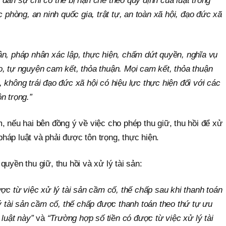
dân sự chỉ có thể bị hạn chế theo quy định của luật trong
c phòng, an ninh quốc gia, trật tự, an toàn xã hội, đạo đức xã
n, pháp nhân xác lập, thực hiện, chấm dứt quyền, nghĩa vụ
, tự nguyện cam kết, thỏa thuận. Mọi cam kết, thỏa thuận
 không trái đạo đức xã hội có hiệu lực thực hiện đối với các
n trọng.”
, nếu hai bên đồng ý về việc cho phép thu giữ, thu hồi để xử
 pháp luật và phải được tôn trọng, thực hiện.
uyền thu giữ, thu hồi và xử lý tài sản:
ợc từ việc xử lý tài sản cầm cố, thế chấp sau khi thanh toán
lý tài sản cầm cố, thế chấp được thanh toán theo thứ tự ưu
 luật này”
và
“Trường hợp số tiền có được từ việc xử lý tài