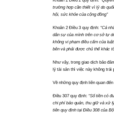
Khoản 2 Điều 2 quy định:
“Quyền 
trường hợp cần thiết vì lý do quố
hội, sức khỏe của cộng đồng”
Khoản 2 Điều 3 quy định:
“Cá nhâ
dân sự của mình trên cơ sở tự do
không vi phạm điều cấm của luật,
bên và phải được chủ thể khác tô
Như vậy, trong giao dịch bảo đảm
lý tài sản thì việc này không trái
Về những quy định liên quan đến q
Điều 307 quy định:
“Số tiền có đư
chi phí bảo quản, thu giữ và xử 
tiên quy định tại Điều 308 của Bộ