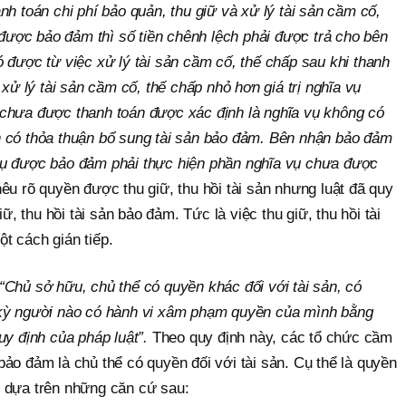
nh toán chi phí bảo quản, thu giữ và xử lý tài sản cầm cố,
ụ được bảo đảm thì số tiền chênh lệch phải được trả cho bên
 được từ việc xử lý tài sản cầm cố, thế chấp sau khi thanh
 xử lý tài sản cầm cố, thế chấp nhỏ hơn giá trị nghĩa vụ
chưa được thanh toán được xác định là nghĩa vụ không có
 có thỏa thuận bổ sung tài sản bảo đảm. Bên nhận bảo đảm
vụ được bảo đảm phải thực hiện phần nghĩa vụ chưa được
u rõ quyền được thu giữ, thu hồi tài sản nhưng luật đã quy
iữ, thu hồi tài sản bảo đảm. Tức là việc thu giữ, thu hồi tài
t cách gián tiếp.
“Chủ sở hữu, chủ thể có quyền khác đối với tài sản, có
 kỳ người nào có hành vi xâm phạm quyền của mình bằng
uy định của pháp luật”.
Theo quy định này, các tổ chức cầm
ảo đảm là chủ thể có quyền đối với tài sản. Cụ thể là quyền
 dựa trên những căn cứ sau: