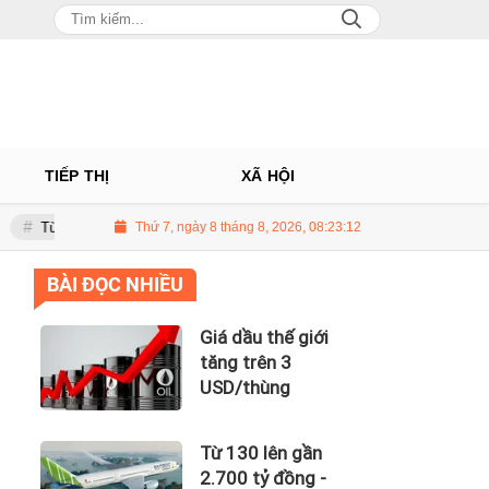
TIẾP THỊ
XÃ HỘI
30 lên gần 2.700 tỷ đồng - năng lực tài chính của Bamboo Airways nhìn từ
Thứ 7, ngày 8 tháng 8, 2026, 08:23:13
BÀI ĐỌC NHIỀU
Giá dầu thế giới
tăng trên 3
USD/thùng
Từ 130 lên gần
2.700 tỷ đồng -