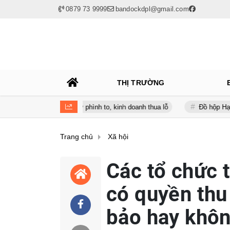
0879 73 9999
bandockdpl@gmail.com
THỊ TRƯỜNG
giữa lúc nợ vay phình to, kinh doanh thua lỗ
Đồ hộp Hạ Long (CAN)
Trang chủ
Xã hội
Các tổ chức 
có quyền thu 
bảo hay khô