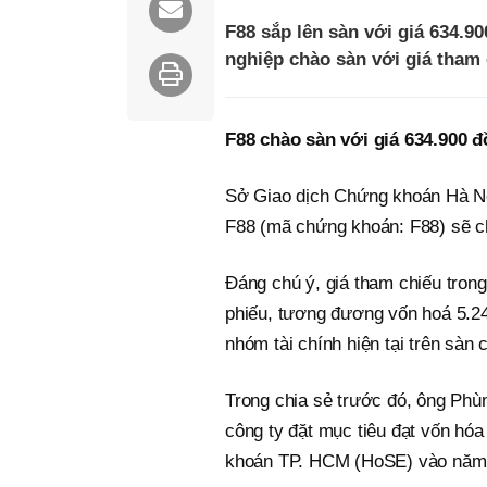
F88 sắp lên sàn với giá 634.9
nghiệp chào sàn với giá tham
F88 chào sàn với giá 634.900 
Sở Giao dịch Chứng khoán Hà Nộ
F88 (mã chứng khoán: F88) sẽ ch
Đáng chú ý, giá tham chiếu trong
phiếu, tương đương vốn hoá 5.24
nhóm tài chính hiện tại trên sàn
Trong chia sẻ trước đó, ông Phù
công ty đặt mục tiêu đạt vốn hó
khoán TP. HCM (HoSE) vào năm