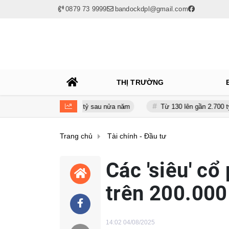
0879 73 9999
bandockdpl@gmail.com
THỊ TRƯỜNG
ản giảm gần 120 tỷ sau nửa năm
Từ 130 lên gần 2.700 tỷ đồng - nă
Trang chủ
Tài chính - Đầu tư
Các 'siêu' cổ
trên 200.000
14:02 04/08/2025