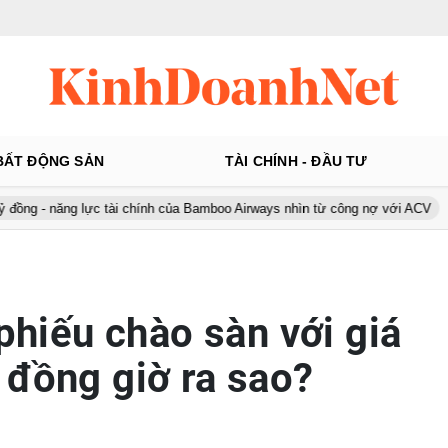
BẤT ĐỘNG SẢN
TÀI CHÍNH - ĐẦU TƯ
ng lực tài chính của Bamboo Airways nhìn từ công nợ với ACV
Ô tô 
 phiếu chào sàn với giá
 đồng giờ ra sao?