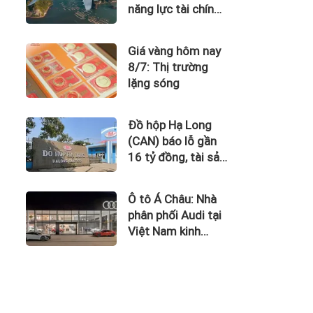
năng lực tài chính
của Bamboo
Airways nhìn từ
Giá vàng hôm nay
công nợ với ACV
8/7: Thị trường
lặng sóng
Đồ hộp Hạ Long
(CAN) báo lỗ gần
16 tỷ đồng, tài sản
giảm gần 120 tỷ
sau nửa năm
Ô tô Á Châu: Nhà
phân phối Audi tại
Việt Nam kinh
doanh thua lỗ