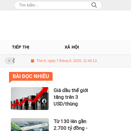
TIẾP THỊ
XÃ HỘI
Á Châu: Nhà phân phối Audi tại Việt Nam kinh doanh thua lỗ
Thứ 6, ngày 7 tháng 8, 2026, 11:40:14
Giá dầu
BÀI ĐỌC NHIỀU
Giá dầu thế giới
tăng trên 3
USD/thùng
Từ 130 lên gần
2.700 tỷ đồng -