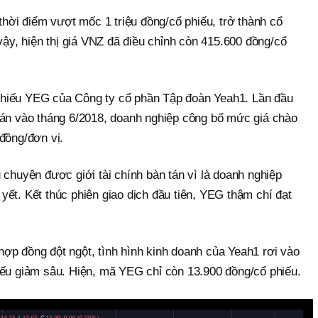
 thời điểm vượt mốc 1 triệu đồng/cổ phiếu, trở thành cổ
 vậy, hiện thị giá VNZ đã điều chỉnh còn 415.600 đồng/cổ
hiếu YEG của Công ty cổ phần Tập đoàn Yeah1. Lần đầu
oán vào tháng 6/2018, doanh nghiệp công bố mức giá chào
đồng/đơn vị.
 chuyện được giới tài chính bàn tán vì là doanh nghiệp
m yết. Kết thúc phiên giao dịch đầu tiên, YEG thậm chí đạt
ợp đồng đột ngột, tình hình kinh doanh của Yeah1 rơi vào
iếu giảm sâu. Hiện, mã YEG chỉ còn 13.900 đồng/cổ phiếu.