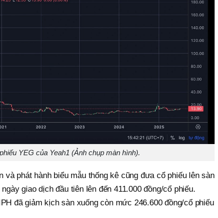
 phiếu YEG của Yeah1 (Ảnh chụp màn hình).
và phát hành biểu mẫu thống kê cũng đưa cổ phiếu lên sàn
 ngày giao dịch đầu tiên lên đến 411.000 đồng/cổ phiếu.
 IPH đã giảm kịch sàn xuống còn mức 246.600 đồng/cổ phiếu