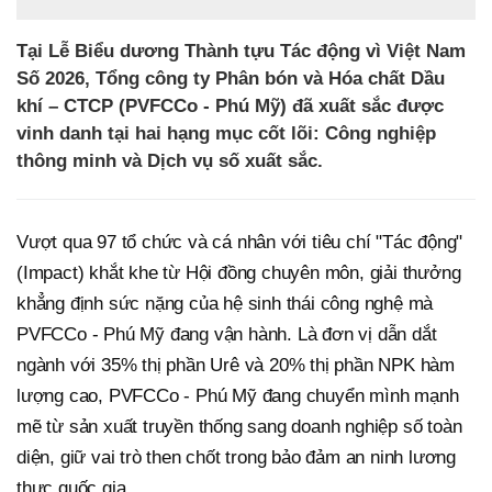
Tại Lễ Biểu dương Thành tựu Tác động vì Việt Nam
Số 2026, Tổng công ty Phân bón và Hóa chất Dầu
khí – CTCP (PVFCCo - Phú Mỹ) đã xuất sắc được
vinh danh tại hai hạng mục cốt lõi: Công nghiệp
thông minh và Dịch vụ số xuất sắc.
Vượt qua 97 tổ chức và cá nhân với tiêu chí "Tác động"
(Impact) khắt khe từ Hội đồng chuyên môn, giải thưởng
khẳng định sức nặng của hệ sinh thái công nghệ mà
PVFCCo - Phú Mỹ đang vận hành. Là đơn vị dẫn dắt
ngành với 35% thị phần Urê và 20% thị phần NPK hàm
lượng cao, PVFCCo - Phú Mỹ đang chuyển mình mạnh
mẽ từ sản xuất truyền thống sang doanh nghiệp số toàn
diện, giữ vai trò then chốt trong bảo đảm an ninh lương
thực quốc gia.