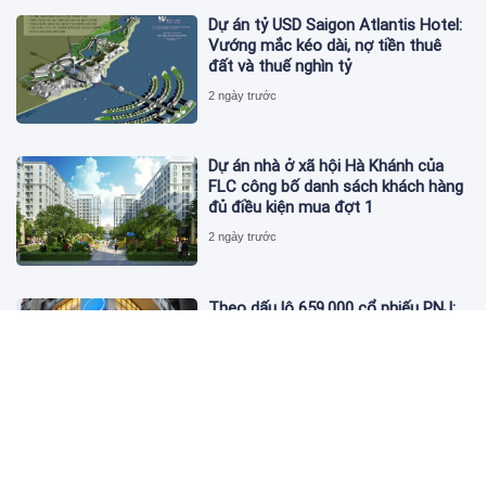
Dự án tỷ USD Saigon Atlantis Hotel:
Vướng mắc kéo dài, nợ tiền thuê
đất và thuế nghìn tỷ
2 ngày trước
Dự án nhà ở xã hội Hà Khánh của
FLC công bố danh sách khách hàng
đủ điều kiện mua đợt 1
2 ngày trước
Theo dấu lô 659.000 cổ phiếu PNJ:
Đi 1 vòng qua tài khoản tự doanh
hay 'chỉ là trùng hợp'?
2 ngày trước
Giá vàng hôm nay 5/8: Nhích nhẹ lấy
đà phục hồi