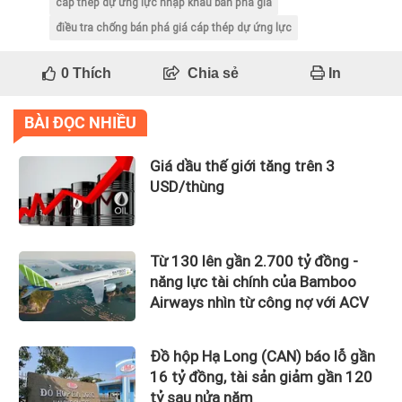
cáp thép dự ứng lực nhập khẩu bán phá giá
điều tra chống bán phá giá cáp thép dự ứng lực
0
Thích
Chia sẻ
In
BÀI ĐỌC NHIỀU
Giá dầu thế giới tăng trên 3
USD/thùng
Từ 130 lên gần 2.700 tỷ đồng -
năng lực tài chính của Bamboo
Airways nhìn từ công nợ với ACV
Đồ hộp Hạ Long (CAN) báo lỗ gần
16 tỷ đồng, tài sản giảm gần 120
tỷ sau nửa năm