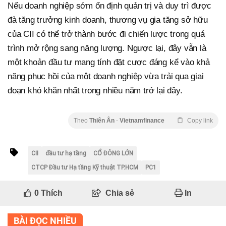
Nếu doanh nghiệp sớm ổn định quản trị và duy trì được
đà tăng trưởng kinh doanh, thương vụ gia tăng sở hữu
của CII có thể trở thành bước đi chiến lược trong quá
trình mở rộng sang năng lượng. Ngược lại, đây vẫn là
một khoản đầu tư mang tính đặt cược đáng kể vào khả
năng phục hồi của một doanh nghiệp vừa trải qua giai
đoạn khó khăn nhất trong nhiều năm trở lại đây.
Theo
Thiên Ân
-
Vietnamfinance
Copy link
CII
đầu tư hạ tầng
CỔ ĐÔNG LỚN
CTCP Đầu tư Hạ tầng Kỹ thuật TP.HCM
PC1
0
Thích
Chia sẻ
In
BÀI ĐỌC NHIỀU