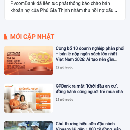
PvcomBank đã liên tục phát thông báo chào bán
khoản nợ của Phú Gia Thịnh nhằm thu hồi nợ xấu...
MỚI CẬP NHẬT
Công bố 10 doanh nghiệp phân phối
– bán lẻ nộp ngân sách lớn nhất
Việt Nam 2026: Ai tạo nên gần
12.900 tỷ đồng?
12 giờ trước
GPBank ra mắt "Khởi đầu an cư",
đồng hành cùng người trẻ mua nhà
13 giờ trước
Chủ thương hiệu sữa đậu nành
Vinasoy lãi gần 1.000 tỷ đồng, sắp