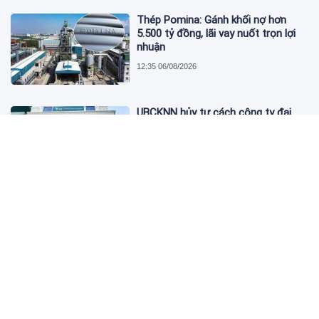
Thép Pomina: Gánh khối nợ hơn
5.500 tỷ đồng, lãi vay nuốt trọn lợi
nhuận
12:35 06/08/2026
UBCKNN hủy tư cách công ty đại
chúng của Bamboo Capital và BCG
Land
12:13 06/08/2026
FPT Retail lãi hơn 450 tỷ đồng quý II,
Long Châu tiếp tục là động lực
chính
09:18 06/08/2026
PNJ tính họp cổ đông bất thường,
dự kiến điều chỉnh kế hoạch kinh