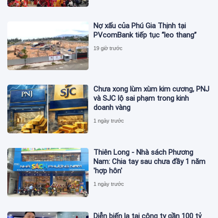
Nợ xấu của Phú Gia Thịnh tại
PVcomBank tiếp tục “leo thang”
19 giờ trước
Chưa xong lùm xùm kim cương, PNJ
và SJC lộ sai phạm trong kinh
doanh vàng
1 ngày trước
Thiên Long - Nhà sách Phương
Nam: Chia tay sau chưa đầy 1 năm
'hợp hôn'
1 ngày trước
Diễn biến lạ tại công ty gần 100 tỷ