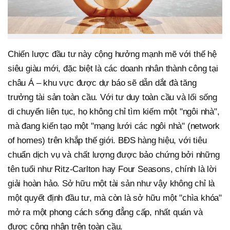
Chiến lược đầu tư này cộng hưởng mạnh mẽ với thế hệ
siêu giàu mới, đặc biệt là các doanh nhân thành công tại
châu Á – khu vực được dự báo sẽ dẫn dắt đà tăng
trưởng tài sản toàn cầu. Với tư duy toàn cầu và lối sống
di chuyển liên tục, họ không chỉ tìm kiếm một "ngôi nhà",
mà đang kiến tạo một "mạng lưới các ngôi nhà" (network
of homes) trên khắp thế giới. BĐS hàng hiệu, với tiêu
chuẩn dịch vụ và chất lượng được bảo chứng bởi những
tên tuổi như Ritz-Carlton hay Four Seasons, chính là lời
giải hoàn hảo. Sở hữu một tài sản như vậy không chỉ là
một quyết định đầu tư, mà còn là sở hữu một "chìa khóa"
mở ra một phong cách sống đẳng cấp, nhất quán và
được công nhận trên toàn cầu.