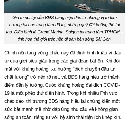
Giá trị nội tại của BĐS hàng hiệu đến từ những vị trí kim
cương tại các trung tâm đô thị, những quỹ đất không thể tái
tạo. Điển hình là Grand Marina, Saigon tại trung tâm TPHCM –
tinh hoa thế giới trên nền di sản bên sông Sài Gòn.
Chính nền tảng vững chắc này đã định hình khẩu vị đầu
tư của giới siêu giàu trong các giai đoạn bất ổn. Khi đối
mặt với khủng hoảng, xu hướng "dịch chuyển đầu tư
chất lượng" trở nên rõ nét, và BĐS hàng hiệu trở thành
điểm đến lý tưởng. Cuộc khủng hoảng đại dịch COVID-
19 là một phép thử điển hình. Trong khi nhiều lĩnh vực
chao đảo, thị trường BĐS hàng hiệu lại chứng kiến một
sức bật mạnh mẽ nhờ đáp ứng nhu cầu về không gian
sống an toàn, riêng tư với hệ sinh thái tiện ích khép kín.