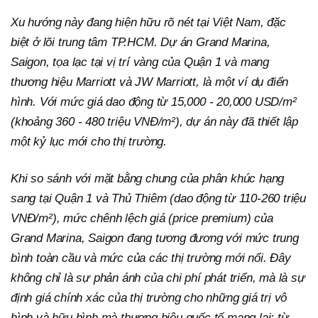
Xu hướng này đang hiện hữu rõ nét tại Việt Nam, đặc
biệt ở lõi trung tâm TP.HCM. Dự án Grand Marina,
Saigon, tọa lạc tại vị trí vàng của Quận 1 và mang
thương hiệu Marriott và JW Marriott, là một ví dụ điển
hình. Với mức giá dao động từ 15,000 - 20,000 USD/m²
(khoảng 360 - 480 triệu VNĐ/m²), dự án này đã thiết lập
một kỷ lục mới cho thị trường.
Khi so sánh với mặt bằng chung của phân khúc hạng
sang tại Quận 1 và Thủ Thiêm (dao động từ 110-260 triệu
VNĐ/m²), mức chênh lệch giá (price premium) của
Grand Marina, Saigon đang tương đương với mức trung
bình toàn cầu và mức của các thị trường mới nổi. Đây
không chỉ là sự phản ánh của chi phí phát triển, mà là sự
định giá chính xác của thị trường cho những giá trị vô
hình và hữu hình mà thương hiệu quốc tế mang lại: từ