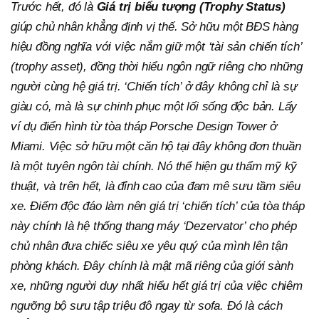
Trước hết, đó là
Giá trị biểu tượng (Trophy Status)
giúp chủ nhân khẳng định vị thế. Sở hữu một BĐS hàng
hiệu đồng nghĩa với việc nắm giữ một ‘tài sản chiến tích’
(trophy asset), đồng thời hiểu ngôn ngữ riêng cho những
người cùng hệ giá trị. ‘Chiến tích’ ở đây không chỉ là sự
giàu có, mà là sự chinh phục một lối sống độc bản. Lấy
ví dụ điển hình từ tòa tháp Porsche Design Tower ở
Miami. Việc sở hữu một căn hộ tại đây không đơn thuần
là một tuyên ngôn tài chính. Nó thể hiện gu thẩm mỹ kỹ
thuật, và trên hết, là đỉnh cao của đam mê sưu tầm siêu
xe. Điểm độc đáo làm nên giá trị ‘chiến tích’ của tòa tháp
này chính là hệ thống thang máy ‘Dezervator’ cho phép
chủ nhân đưa chiếc siêu xe yêu quý của mình lên tận
phòng khách. Đây chính là mật mã riêng của giới sành
xe, những người duy nhất hiểu hết giá trị của việc chiêm
ngưỡng bộ sưu tập triệu đô ngay từ sofa. Đó là cách