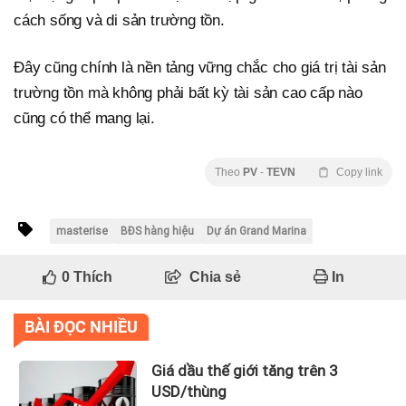
cách sống và di sản trường tồn.
Đây cũng chính là nền tảng vững chắc cho giá trị tài sản
trường tồn mà không phải bất kỳ tài sản cao cấp nào
cũng có thể mang lại.
Theo
PV
-
TEVN
Copy link
masterise
BĐS hàng hiệu
Dự án Grand Marina
0
Thích
Chia sẻ
In
BÀI ĐỌC NHIỀU
Giá dầu thế giới tăng trên 3
USD/thùng