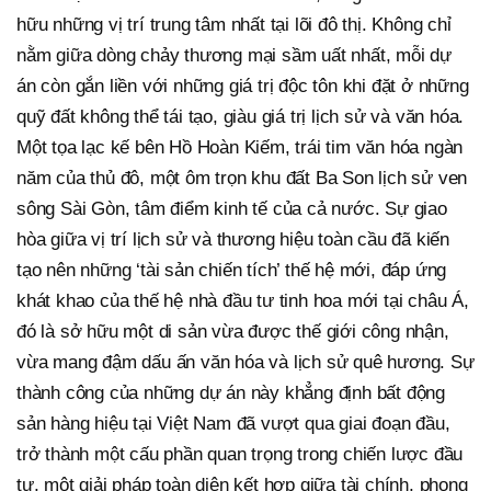
hữu những vị trí trung tâm nhất tại lõi đô thị. Không chỉ
nằm giữa dòng chảy thương mại sầm uất nhất, mỗi dự
án còn gắn liền với những giá trị độc tôn khi đặt ở những
quỹ đất không thể tái tạo, giàu giá trị lịch sử và văn hóa.
Một tọa lạc kế bên Hồ Hoàn Kiếm, trái tim văn hóa ngàn
năm của thủ đô, một ôm trọn khu đất Ba Son lịch sử ven
sông Sài Gòn, tâm điểm kinh tế của cả nước. Sự giao
hòa giữa vị trí lịch sử và thương hiệu toàn cầu đã kiến
tạo nên những ‘tài sản chiến tích’ thế hệ mới, đáp ứng
khát khao của thế hệ nhà đầu tư tinh hoa mới tại châu Á,
đó là sở hữu một di sản vừa được thế giới công nhận,
vừa mang đậm dấu ấn văn hóa và lịch sử quê hương. Sự
thành công của những dự án này khẳng định bất động
sản hàng hiệu tại Việt Nam đã vượt qua giai đoạn đầu,
trở thành một cấu phần quan trọng trong chiến lược đầu
tư, một giải pháp toàn diện kết hợp giữa tài chính, phong