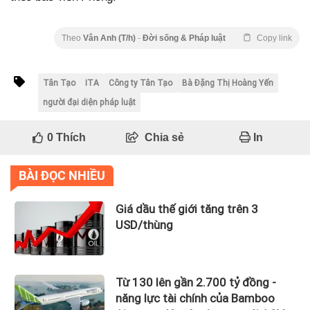
Theo
Vân Anh (T/h)
-
Đời sống & Pháp luật
Copy link
Tân Tạo
ITA
Công ty Tân Tạo
Bà Đặng Thị Hoàng Yến
người đại diện pháp luật
0
Thích
Chia sẻ
In
BÀI ĐỌC NHIỀU
Giá dầu thế giới tăng trên 3
USD/thùng
Từ 130 lên gần 2.700 tỷ đồng -
năng lực tài chính của Bamboo