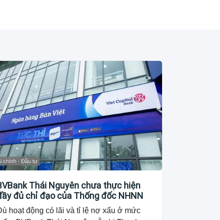
i chính - Đầu tư
BVBank Thái Nguyên chưa thực hiện
đầy đủ chỉ đạo của Thống đốc NHNN
ù hoạt động có lãi và tỉ lệ nợ xấu ở mức