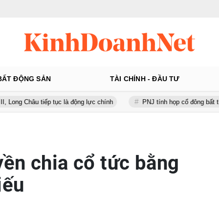
BẤT ĐỘNG SẢN
TÀI CHÍNH - ĐẦU TƯ
tiếp tục là động lực chính
PNJ tính họp cổ đông bất thường, dự ki
ền chia cổ tức bằng
iếu