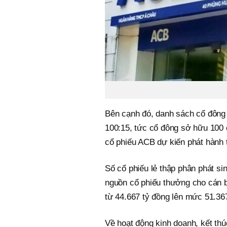
Bên cạnh đó, danh sách cổ đông 
100:15, tức cổ đông sở hữu 100
cổ phiếu ACB dự kiến phát hành t
Số cổ phiếu lẻ thập phân phát s
nguồn cổ phiếu thưởng cho cán b
từ 44.667 tỷ đồng lên mức 51.36
Về hoạt động kinh doanh, kết thú