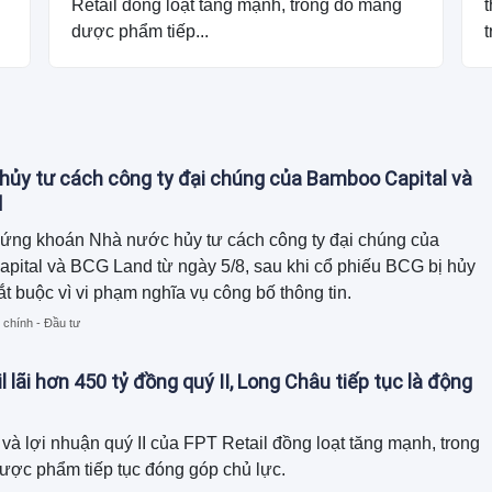
Retail đồng loạt tăng mạnh, trong đó mảng
dược phẩm tiếp...
t
ủy tư cách công ty đại chúng của Bamboo Capital và
d
ứng khoán Nhà nước hủy tư cách công ty đại chúng của
ital và BCG Land từ ngày 5/8, sau khi cổ phiếu BCG bị hủy
ắt buộc vì vi phạm nghĩa vụ công bố thông tin.
 chính - Đầu tư
l lãi hơn 450 tỷ đồng quý II, Long Châu tiếp tục là động
và lợi nhuận quý II của FPT Retail đồng loạt tăng mạnh, trong
ược phẩm tiếp tục đóng góp chủ lực.