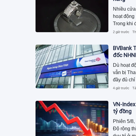
Nhiều cửa
hoạt động k
Trong khi 
nhịp với h
2 giờ trước
Th
tới hơn 5
BVBank T
đốc NHN
Dù hoạt độ
vẫn bị Tha
đầy đủ chỉ
4 giờ trước
Tà
VN-Index
tỷ đồng
Phiên 5/8,
Độ rộng th
duy trì ở 