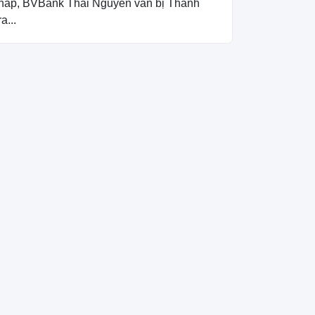
thấp, BVBank Thái Nguyên vẫn bị Thanh
ra...