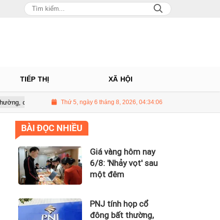
TIẾP THỊ
XÃ HỘI
ến điều chỉnh kế hoạch kinh doanh 2026
Thứ 5, ngày 6 tháng 8, 2026, 04:34:07
Giá vàng hôm nay 6/8: 'Nh
BÀI ĐỌC NHIỀU
Giá vàng hôm nay
6/8: 'Nhảy vọt' sau
một đêm
PNJ tính họp cổ
đông bất thường,