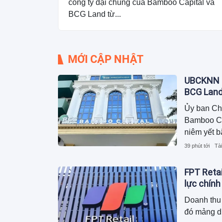
công ty đại chúng của Bamboo Capital và
BCG Land từ...
MỚI CẬP NHẬT
UBCKNN h
BCG Lan
Ủy ban Ch
Bamboo Cap
niêm yết b
39 phút tới
Tài
FPT Retai
lực chính
Doanh thu 
đó mảng d