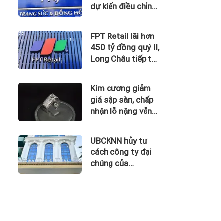
dự kiến điều chỉnh
kế hoạch kinh
doanh 2026
FPT Retail lãi hơn
450 tỷ đồng quý II,
Long Châu tiếp tục
là động lực chính
Kim cương giảm
giá sập sàn, chấp
nhận lỗ nặng vẫn
khó thoát hàng
UBCKNN hủy tư
cách công ty đại
chúng của
Bamboo Capital và
BCG Land