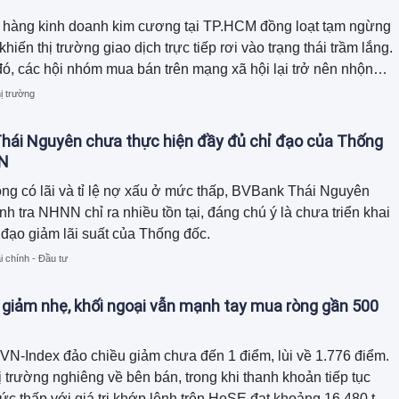
 hàng kinh doanh kim cương tại TP.HCM đồng loạt tạm ngừng
hiến thị trường giao dịch trực tiếp rơi vào trạng thái trầm lắng.
đó, các hội nhóm mua bán trên mạng xã hội lại trở nên nhộn
àng loạt sản phẩm được rao bán dưới giá mua, thậm chí giảm
ị trường
0% nhưng vẫn khó tìm được người mua.
hái Nguyên chưa thực hiện đầy đủ chỉ đạo của Thống
N
ng có lãi và tỉ lệ nợ xấu ở mức thấp, BVBank Thái Nguyên
nh tra NHNN chỉ ra nhiều tồn tại, đáng chú ý là chưa triển khai
 đạo giảm lãi suất của Thống đốc.
i chính - Đầu tư
 giảm nhẹ, khối ngoại vẫn mạnh tay mua ròng gần 500
 VN-Index đảo chiều giảm chưa đến 1 điểm, lùi về 1.776 điểm.
ị trường nghiêng về bên bán, trong khi thanh khoản tiếp tục
mức thấp với giá trị khớp lệnh trên HoSE đạt khoảng 16.480 tỷ