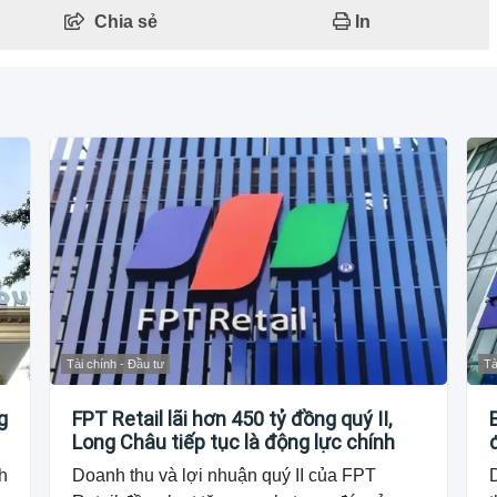
Chia sẻ
In
Tài chính - Đầu tư
Tà
g
FPT Retail lãi hơn 450 tỷ đồng quý II,
Long Châu tiếp tục là động lực chính
h
Doanh thu và lợi nhuận quý II của FPT
D