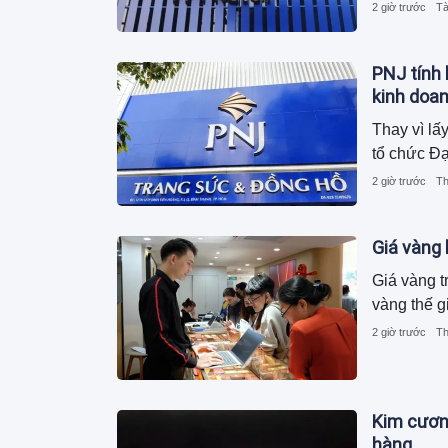
2 giờ trước
Tà
PNJ tính 
kinh doa
Thay vì lấ
tổ chức Đạ
2 giờ trước
Th
Giá vàng
Giá vàng t
vàng thế g
2 giờ trước
Th
Kim cương
hàng