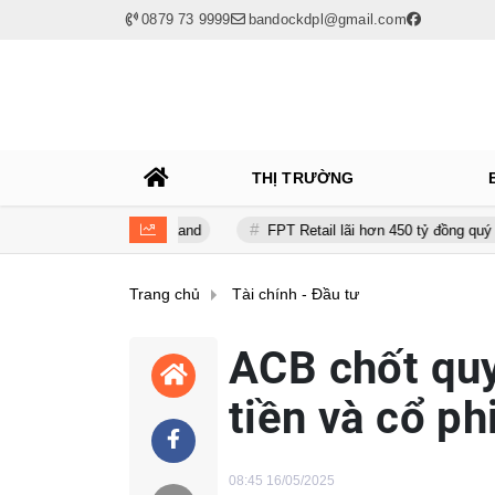
0879 73 9999
bandockdpl@gmail.com
THỊ TRƯỜNG
ital và BCG Land
FPT Retail lãi hơn 450 tỷ đồng quý II, Long Châu 
Trang chủ
Tài chính - Đầu tư
ACB chốt quy
tiền và cổ ph
08:45 16/05/2025