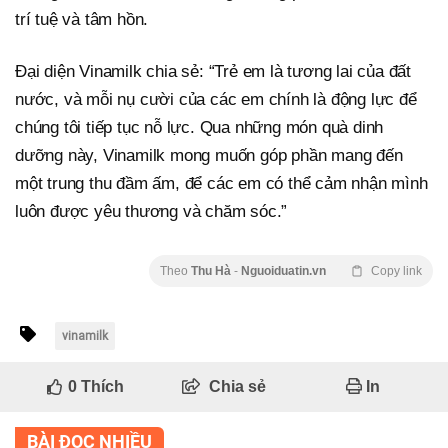
trí tuệ và tâm hồn.
Đại diện Vinamilk chia sẻ: “Trẻ em là tương lai của đất
nước, và mỗi nụ cười của các em chính là động lực để
chúng tôi tiếp tục nỗ lực. Qua những món quà dinh
dưỡng này, Vinamilk mong muốn góp phần mang đến
một trung thu đầm ấm, để các em có thể cảm nhận mình
luôn được yêu thương và chăm sóc.”
Theo
Thu Hà
-
Nguoiduatin.vn
Copy link
vinamilk
0
Thích
Chia sẻ
In
BÀI ĐỌC NHIỀU