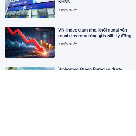
NHNN
3 ngày trước
VN-Index giảm nhẹ, khối ngoại vẫn
mạnh tay mua ròng gần 500 tỷ đồng
3 ngày trước
Vinhomes Green Paradise được
trao chứng nhận Thành phố Thông
minh dựa trên tiêu chuẩn toàn cầu
ISO 37122
3 ngày trước
Bộ Y tế yêu cầu Shopee, Lazada
ngừng bán sản phẩm hỗ trợ giảm
cân Slimaura Care x3
3 ngày trước