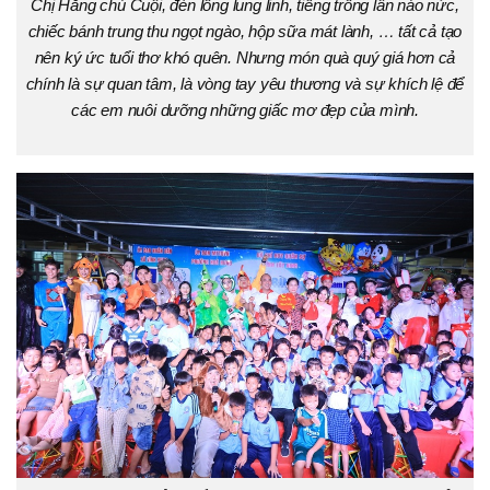
Chị Hằng chú Cuội, đèn lồng lung linh, tiếng trống lân náo nức,
chiếc bánh trung thu ngọt ngào, hộp sữa mát lành, … tất cả tạo
nên ký ức tuổi thơ khó quên. Nhưng món quà quý giá hơn cả
chính là sự quan tâm, là vòng tay yêu thương và sự khích lệ để
các em nuôi dưỡng những giấc mơ đẹp của mình.