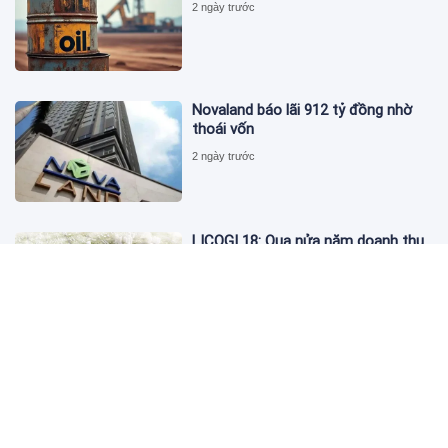
2 ngày trước
Novaland báo lãi 912 tỷ đồng nhờ
thoái vốn
2 ngày trước
LICOGI 18: Qua nửa năm doanh thu
vượt 2.400 tỷ, bất động sản chỉ góp
3,8%
2 ngày trước
Giá vàng hôm nay 4/8: 'Nằm im' chờ
cơ hội tăng
2 ngày trước