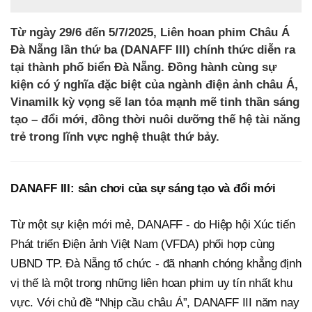
Từ ngày 29/6 đến 5/7/2025, Liên hoan phim Châu Á
Đà Nẵng lần thứ ba (DANAFF III) chính thức diễn ra
tại thành phố biển Đà Nẵng. Đồng hành cùng sự
kiện có ý nghĩa đặc biệt của ngành điện ảnh châu Á,
Vinamilk kỳ vọng sẽ lan tỏa mạnh mẽ tinh thần sáng
tạo – đổi mới, đồng thời nuôi dưỡng thế hệ tài năng
trẻ trong lĩnh vực nghệ thuật thứ bảy.
DANAFF III: sân chơi của sự sáng tạo và đổi mới
Từ một sự kiện mới mẻ, DANAFF - do Hiệp hội Xúc tiến
Phát triển Điện ảnh Việt Nam (VFDA) phối hợp cùng
UBND TP. Đà Nẵng tổ chức - đã nhanh chóng khẳng định
vị thế là một trong những liên hoan phim uy tín nhất khu
vực. Với chủ đề “Nhịp cầu châu Á”, DANAFF III năm nay