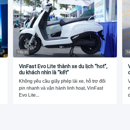
Tiếp thị
Ti
VinFast Evo Lite thành xe du lịch “hot”,
du khách nhìn là “kết”
Không yêu cầu giấy phép lái xe, hỗ trợ đổi
pin nhanh và vận hành linh hoạt, VinFast
n
Evo Lite...
d