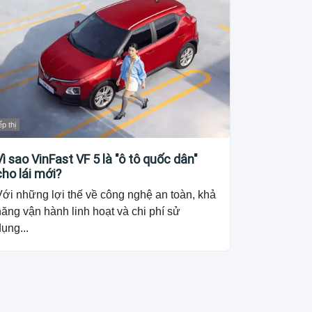
ếp thị
Vì sao VinFast VF 5 là "ô tô quốc dân"
cho lái mới?
Với những lợi thế về công nghệ an toàn, khả
ăng vận hành linh hoạt và chi phí sử
ụng...