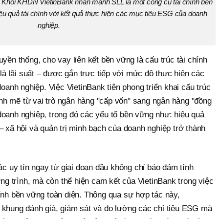
Khối KHDN VietinBank nhấn mạnh SLL là một công cụ tài chính bền
hiệu quả tài chính với kết quả thực hiện các mục tiêu ESG của doanh
nghiệp.
uyền thống, cho vay liên kết bền vững là cấu trúc tài chính
 là lãi suất – được gắn trực tiếp với mức độ thực hiện các
doanh nghiệp. Việc VietinBank tiên phong triển khai cấu trúc
h mẽ từ vai trò ngân hàng "cấp vốn" sang ngân hàng "đồng
doanh nghiệp, trong đó các yếu tố bền vững như: hiệu quả
– xã hội và quản trị minh bạch của doanh nghiệp trở thành
tác uy tín ngay từ giai đoạn đầu không chỉ bảo đảm tính
 trình, mà còn thể hiện cam kết của VietinBank trong việc
ính bền vững toàn diện. Thông qua sự hợp tác này,
 khung đánh giá, giám sát và đo lường các chỉ tiêu ESG mà