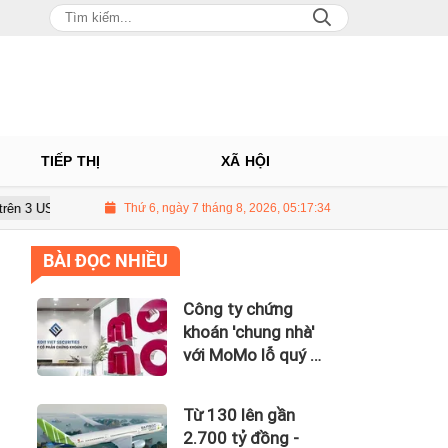
TIẾP THỊ
XÃ HỘI
hùng
Giá vàng hôm nay 8/7: Thị trường lặng sóng
Thứ 6, ngày 7 tháng 8, 2026, 05:17:35
Công ty 
BÀI ĐỌC NHIỀU
Công ty chứng
khoán 'chung nhà'
với MoMo lỗ quý II
hơn 31 tỷ đồng, lỗ
lũy kế gần 181 tỷ
Từ 130 lên gần
đồng
2.700 tỷ đồng -