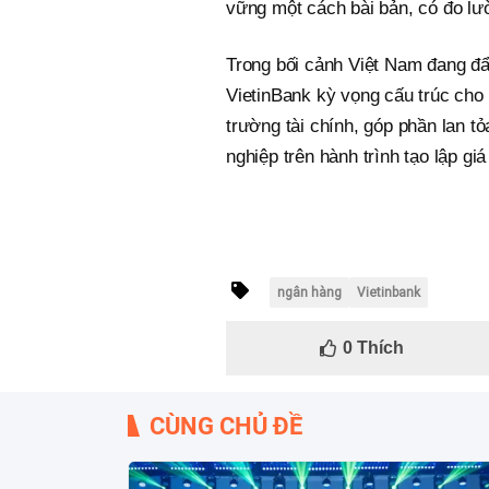
vững một cách bài bản, có đo lư
Trong bối cảnh Việt Nam đang đ
VietinBank kỳ vọng cấu trúc cho 
trường tài chính, góp phần lan t
nghiệp trên hành trình tạo lập giá 
ngân hàng
Vietinbank
0
Thích
CÙNG CHỦ ĐỀ