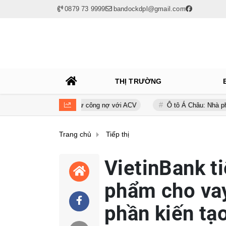
0879 73 9999
bandockdpl@gmail.com
THỊ TRƯỜNG
 Airways nhìn từ công nợ với ACV
Ô tô Á Châu: Nhà phân phối Audi 
Trang chủ
Tiếp thị
VietinBank ti
phẩm cho vay
phần kiến tạo