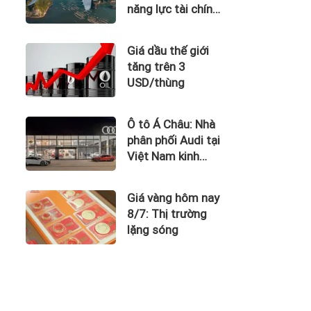
năng lực tài chính
của Bamboo
Airways nhìn từ
Giá dầu thế giới
công nợ với ACV
tăng trên 3
USD/thùng
Ô tô Á Châu: Nhà
phân phối Audi tại
Việt Nam kinh
doanh thua lỗ
Giá vàng hôm nay
8/7: Thị trường
lặng sóng