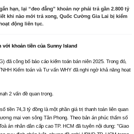
gắn hạn, lại “đeo đẳng” khoản nợ phải trả gần 2.800 tỷ
iết khi nào mới trả xong, Quốc Cường Gia Lai bị kiểm
oạt động liên tục.
n với khoản tiền của Sunny Island
 đã công bố báo cáo kiểm toán bán niên 2025. Trong đó,
y TNHH Kiểm toán và Tư vấn WHY đã nghi ngờ khả năng hoạt
mạh 2 vấn đề quan trọng.
số tiền 74,3 tỷ đồng là một phần giá trị thanh toán liên quan
thương mại ven sông Tân Phong. Theo bản án phúc thẩm số
Toà án nhân dân cấp cao TP. HCM đã tuyên nội dung: "Giao