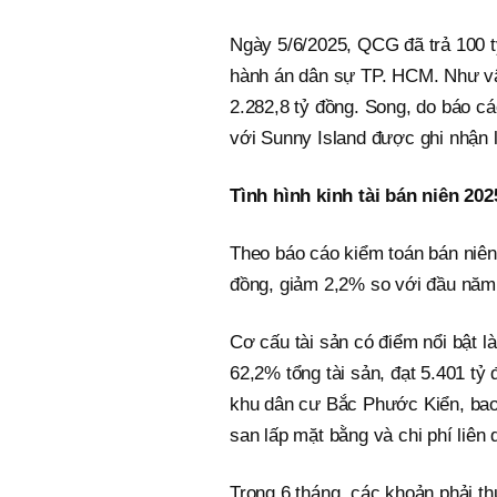
Ngày 5/6/2025, QCG đã trả 100 tỷ
hành án dân sự TP. HCM. Như vậ
2.282,8 tỷ đồng. Song, do báo cá
với Sunny Island được ghi nhận l
Tình hình kinh tài bán niên 20
Theo báo cáo kiểm toán bán niên 
đồng, giảm 2,2% so với đầu nă
Cơ cấu tài sản có điểm nổi bật l
62,2% tổng tài sản, đạt 5.401 tỷ
khu dân cư Bắc Phước Kiển, bao g
san lấp mặt bằng và chi phí liên 
Trong 6 tháng, các khoản phải t