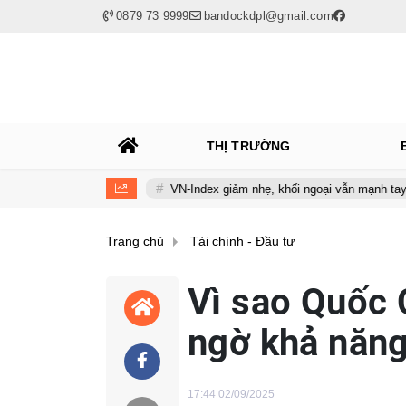
0879 73 9999
bandockdpl@gmail.com
THỊ TRƯỜNG
đốc NHNN
VN-Index giảm nhẹ, khối ngoại vẫn mạnh tay mua ròng gầ
Trang chủ
Tài chính - Đầu tư
Vì sao Quốc 
ngờ khả năng
17:44 02/09/2025