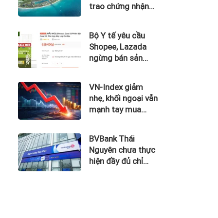
trao chứng nhận
Thành phố Thông
minh dựa trên tiêu
Bộ Y tế yêu cầu
chuẩn toàn cầu
Shopee, Lazada
ISO 37122
ngừng bán sản
phẩm hỗ trợ giảm
cân Slimaura Care
VN-Index giảm
x3
nhẹ, khối ngoại vẫn
mạnh tay mua
ròng gần 500 tỷ
đồng
BVBank Thái
Nguyên chưa thực
hiện đầy đủ chỉ
đạo của Thống
đốc NHNN