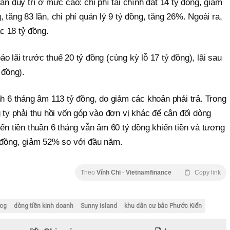
ẫn duy trì ở mức cao: chi phí tài chính đạt 14 tỷ đồng, giảm
 tăng 83 lần, chi phí quản lý 9 tỷ đồng, tăng 26%. Ngoài ra,
c 18 tỷ đồng.
o lãi trước thuế 20 tỷ đồng (cùng kỳ lỗ 17 tỷ đồng), lãi sau
 đồng).
nh 6 tháng âm 113 tỷ đồng, do giảm các khoản phải trả. Trong
g ty phải thu hồi vốn góp vào đơn vị khác để cân đối dòng
yển tiền thuần 6 tháng vẫn âm 60 tỷ đồng khiến tiền và tương
ỷ đồng, giảm 52% so với đầu năm.
Theo
Vĩnh Chi
-
Vietnamfinance
Copy link
cg
dòng tiền kinh doanh
Sunny Island
khu dân cư bắc Phước Kiển