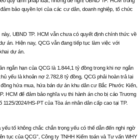
eo quy định pháp luật, nhưng đề nghị UBND TP. HCM trong
t đảm bảo quyền lợi của các cư dân, doanh nghiệp, tổ chức
o này, UBND TP. HCM vẫn chưa có quyết định chính thức về
 dự án. Hiện nay, QCG vẫn đang tiếp tục làm việc với
khai dự án.
 sản ngắn hạn của QCG là 1.844,1 tỷ đồng trong khi nợ ngắn
 chủ yếu là khoản nợ 2.782,8 tỷ đồng, QCG phải hoàn trả lại
ợp đồng hứa mua, hứa bán dự án khu dân cư Bắc Phước Kiển,
P. HCM để đảm bảo nghĩa vụ thi hành án cho bị cáo Trương
ố 1125/2024/HS-PT của Tòa án nhân dân cấp cao tại TP.
a yếu tố không chắc chắn trọng yếu có thể dẫn đến nghi ngờ
liên tục của QCG”, Công ty TNHH Kiểm toán và Tư vấn WHY