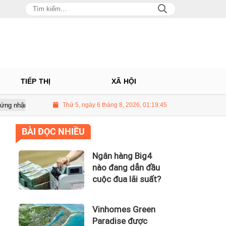
TIẾP THỊ
XÃ HỘI
h phố Thông minh dựa trên tiêu chuẩn toàn cầu ISO 37122
Thứ 5, ngày 6 tháng 8, 2026, 01:19:46
Bộ Y t
BÀI ĐỌC NHIỀU
Ngân hàng Big4
nào đang dẫn đầu
cuộc đua lãi suất?
Vinhomes Green
Paradise được