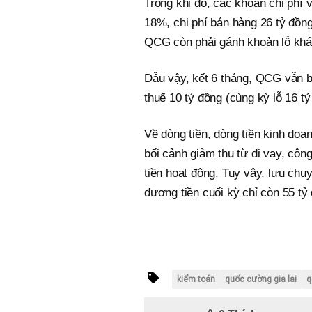
Trong khi đó, các khoản chi phí v
18%, chi phí bán hàng 26 tỷ đồng,
QCG còn phải gánh khoản lỗ khá
Dẫu vậy, kết 6 tháng, QCG vẫn bá
thuế 10 tỷ đồng (cùng kỳ lỗ 16 tỷ
Về dòng tiền, dòng tiền kinh doa
bối cảnh giảm thu từ đi vay, côn
tiền hoạt động. Tuy vậy, lưu chu
đương tiền cuối kỳ chỉ còn 55 t
kiểm toán
quốc cường gia lai
q