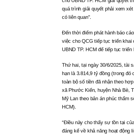
cho UBND TP. HCM giải quyết th
quá trình giải quyết phải xem xé
có liên quan".
Đến thời điểm phát hành báo cá
việc cho QCG tiếp tục triển khai
UBND TP. HCM để tiếp tục triển 
Thứ hai, tại ngày 30/6/2025, tài
hạn là 3.814,9 tỷ đồng (trong đó
toàn bộ số tiền đã nhận theo h
xã Phước Kiển, huyện Nhà Bè, T
Mỹ Lan theo bản án phúc thẩm s
HCM).
“Điều này cho thấy sự tồn tại củ
đáng kể về khả năng hoạt động 