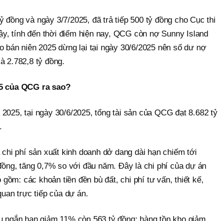
 đồng và ngày 3/7/2025, đã trả tiếp 500 tỷ đồng cho Cục thi
y, tính đến thời điểm hiện nay, QCG còn nợ Sunny Island
o bán niên 2025 dừng lại tại ngày 30/6/2025 nên số dư nợ
à 2.782,8 tỷ đồng.
25 của QCG ra sao?
2025, tại ngày 30/6/2025, tổng tài sản của QCG đạt 8.682 tỷ
m.
à chi phí sản xuất kinh doanh dở dang dài hạn chiếm tới
 đồng, tăng 0,7% so với đầu năm. Đây là chi phí của dự án
ồm: các khoản tiền đền bù đất, chi phí tư vấn, thiết kế,
quan trực tiếp của dự án.
hu ngắn hạn giảm 11% còn 563 tỷ đồng; hàng tồn kho giảm