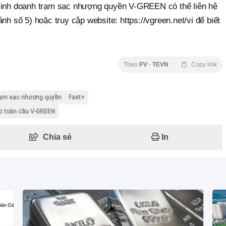
 kinh doanh trạm sạc nhượng quyền V-GREEN có thể liên hệ
nh số 5) hoặc truy cập website: https://vgreen.net/vi để biết
Theo
PV
-
TEVN
Copy link
rạm sạc nhượng quyền
Fast+
ạc toàn cầu V-GREEN
Chia sẻ
In