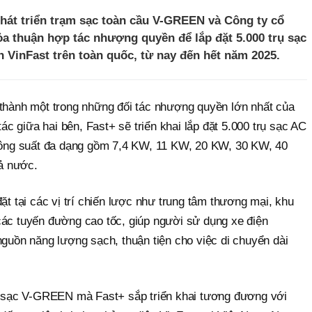
phát triển trạm sạc toàn cầu V-GREEN và Công ty cổ
ỏa thuận hợp tác nhượng quyền để lắp đặt 5.000 trụ sạc
ện VinFast trên toàn quốc, từ nay đến hết năm 2025.
 thành một trong những đối tác nhượng quyền lớn nhất của
 giữa hai bên, Fast+ sẽ triển khai lắp đặt 5.000 trụ sạc AC
ng suất đa dạng gồm 7,4 KW, 11 KW, 20 KW, 30 KW, 40
ả nước.
ặt tại các vị trí chiến lược như trung tâm thương mại, khu
các tuyến đường cao tốc, giúp người sử dụng xe điện
nguồn năng lượng sạch, thuận tiện cho việc di chuyển dài
rụ sạc V-GREEN mà Fast+ sắp triển khai tương đương với