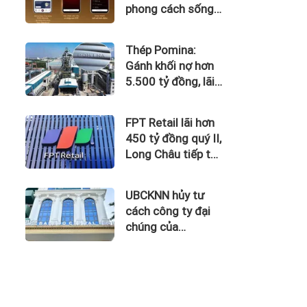
phong cách sống
tinh hoa với đặc
quyền hàng đầu
Thép Pomina:
Việt Nam
Gánh khối nợ hơn
5.500 tỷ đồng, lãi
vay nuốt trọn lợi
nhuận
FPT Retail lãi hơn
450 tỷ đồng quý II,
Long Châu tiếp tục
là động lực chính
UBCKNN hủy tư
cách công ty đại
chúng của
Bamboo Capital và
BCG Land