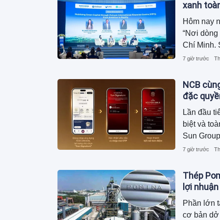
xanh toà
Hôm nay ng
“Nơi dòng 
Chí Minh. 
Việt Nam 
7 giờ trước
Th
Bank - HO
(GGGI) Vi
NCB cùng
Wealth Par
đặc quyề
Lần đầu ti
biệt và t
Sun Group
trải nghi
7 giờ trước
Th
Thép Pomi
lợi nhuận
Phần lớn t
cơ bản dở 