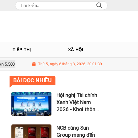
TIẾP THỊ
XÃ HỘI
, lãi vay nuốt trọn lợi nhuận
Thứ 5, ngày 6 tháng 8, 2026, 20:01:40
UBCKNN hủy tư cách công ty đại ch
BÀI ĐỌC NHIỀU
Hội nghị Tài chính
Xanh Việt Nam
2026 - Khơi thông
dòng vốn xanh
toàn cầu
NCB cùng Sun
Group mang đến