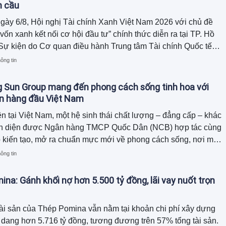
n cầu
ày 6/8, Hội nghị Tài chính Xanh Việt Nam 2026 với chủ đề
vốn xanh kết nối cơ hội đầu tư” chính thức diễn ra tại TP. Hồ
Sự kiện do Cơ quan điều hành Trung tâm Tài chính Quốc tế
tại TP.HCM (VIFC-HCMC), Ngân hàng TMCP Nam Á (Nam A
ông tin
SE: NAB), FiinGroup, và Viện Tăng trưởng xanh toàn cầu
ệt Nam phối hợp tổ chức, với sự đồng hành của Optima
 Sun Group mang đến phong cách sống tinh hoa với
tners.
n hàng đầu Việt Nam
ên tại Việt Nam, một hệ sinh thái chất lượng – đẳng cấp – khác
oàn diện được Ngân hàng TMCP Quốc Dân (NCB) hợp tác cùng
 kiến tạo, mở ra chuẩn mực mới về phong cách sống, nơi mỗi
ệm đều được nâng tầm bằng những đặc quyền cao nhất.
ông tin
na: Gánh khối nợ hơn 5.500 tỷ đồng, lãi vay nuốt trọn
ài sản của Thép Pomina vẫn nằm tại khoản chi phí xây dựng
dang hơn 5.716 tỷ đồng, tương đương trên 57% tổng tài sản.