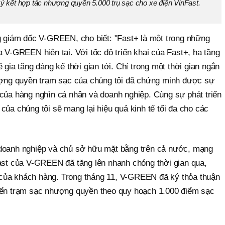
 ký kết hợp tác nhượng quyền 5.000 trụ sạc cho xe điện VinFast.
iám đốc V-GREEN, cho biết: "Fast+ là một trong những
a V-GREEN hiện tại. Với tốc độ triển khai của Fast+, hạ tầng
 gia tăng đáng kể thời gian tới. Chỉ trong một thời gian ngắn
hượng quyền trạm sạc của chúng tôi đã chứng minh được sự
 của hàng nghìn cá nhân và doanh nghiệp. Cùng sự phát triển
của chúng tôi sẽ mang lại hiệu quả kinh tế tối đa cho các
 doanh nghiệp và chủ sở hữu mặt bằng trên cả nước, mạng
Fast của V-GREEN đã tăng lên nhanh chóng thời gian qua,
của khách hàng. Trong tháng 11, V-GREEN đã ký thỏa thuận
iển trạm sạc nhượng quyền theo quy hoạch 1.000 điểm sạc