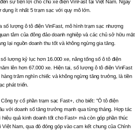
ến sự tiện lợi cho chủ xe điện VinFast tại Việt Nam. Ngay
 dụng ít nhất 5 trạm sạc với quy mô lớn.
 số lượng ô tô điện VinFast, mô hình trạm sạc nhượng
an tâm của đông đảo doanh nghiệp và các chủ sở hữu mặt
ng lại nguồn doanh thu tốt và không ngừng gia tăng.
 số lượng kỷ lục hơn 16.000 xe, nâng tổng số ô tô điện
 năm lên hơn 67.000 xe. Hiện tại, số lượng ô tô điện VinFast
 hàng trăm nghìn chiếc và không ngừng tăng trưởng, là tiền
c phát triển.
ông ty cổ phần trạm sạc Fast+, cho biết: "Ô tô điện
đầu với doanh số tăng trưởng mạnh qua từng tháng. Hợp tác
hiệu quả kinh doanh tốt cho Fast+ mà còn góp phần thúc
i Việt Nam, qua đó đóng góp vào cam kết chung của Chính