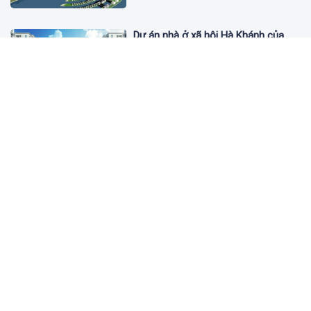
Dự án nhà ở xã hội Hà Khánh của
FLC công bố danh sách khách hàng
đủ điều kiện mua đợt 1
3 ngày trước
Theo dấu lô 659.000 cổ phiếu PNJ:
Đi 1 vòng qua tài khoản tự doanh
hay 'chỉ là trùng hợp'?
3 ngày trước
Giá vàng hôm nay 5/8: Nhích nhẹ lấy
đà phục hồi
3 ngày trước
Apec Mandala Wyndham Mũi Né bị