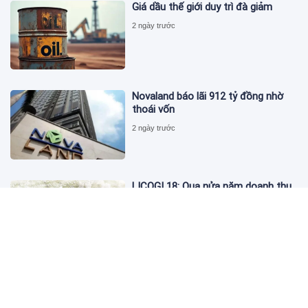
Giá dầu thế giới duy trì đà giảm
2 ngày trước
Novaland báo lãi 912 tỷ đồng nhờ
thoái vốn
2 ngày trước
LICOGI 18: Qua nửa năm doanh thu
vượt 2.400 tỷ, bất động sản chỉ góp
3,8%
2 ngày trước
Giá vàng hôm nay 4/8: 'Nằm im' chờ
cơ hội tăng
2 ngày trước