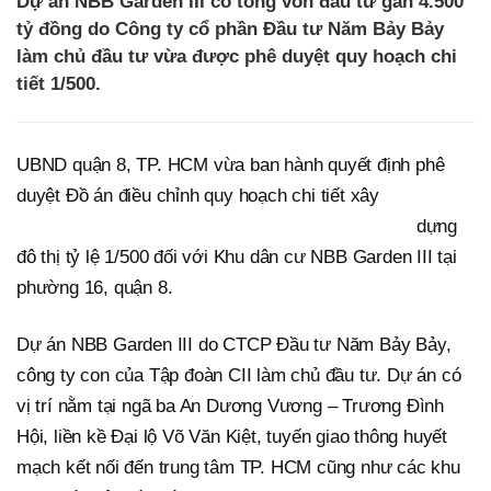
Dự án NBB Garden III có tổng vốn đầu tư gần 4.500
tỷ đồng do Công ty cổ phần Đầu tư Năm Bảy Bảy
làm chủ đầu tư vừa được phê duyệt quy hoạch chi
tiết 1/500.
UBND quận 8, TP. HCM vừa ban hành quyết định phê
duyệt Đồ án điều chỉnh quy hoạch chi tiết xây
dựng
đô thị tỷ lệ 1/500 đối với Khu dân cư NBB Garden III tại
phường 16, quận 8.
Dự án NBB Garden III do CTCP Đầu tư Năm Bảy Bảy,
công ty con của Tập đoàn CII làm chủ đầu tư. Dự án có
vị trí nằm tại ngã ba An Dương Vương – Trương Đình
Hội, liền kề Đại lộ Võ Văn Kiệt, tuyến giao thông huyết
mạch kết nối đến trung tâm TP. HCM cũng như các khu