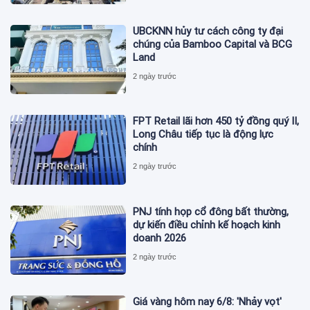
UBCKNN hủy tư cách công ty đại
chúng của Bamboo Capital và BCG
Land
2 ngày trước
FPT Retail lãi hơn 450 tỷ đồng quý II,
Long Châu tiếp tục là động lực
chính
2 ngày trước
PNJ tính họp cổ đông bất thường,
dự kiến điều chỉnh kế hoạch kinh
doanh 2026
2 ngày trước
Giá vàng hôm nay 6/8: 'Nhảy vọt'