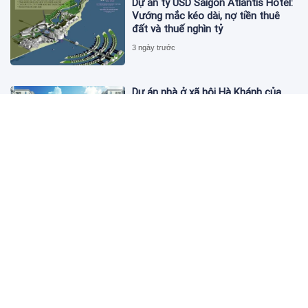
Dự án tỷ USD Saigon Atlantis Hotel:
Vướng mắc kéo dài, nợ tiền thuê
đất và thuế nghìn tỷ
3 ngày trước
Dự án nhà ở xã hội Hà Khánh của
FLC công bố danh sách khách hàng
đủ điều kiện mua đợt 1
3 ngày trước
Theo dấu lô 659.000 cổ phiếu PNJ:
Đi 1 vòng qua tài khoản tự doanh
hay 'chỉ là trùng hợp'?
3 ngày trước
Giá vàng hôm nay 5/8: Nhích nhẹ lấy
đà phục hồi
3 ngày trước