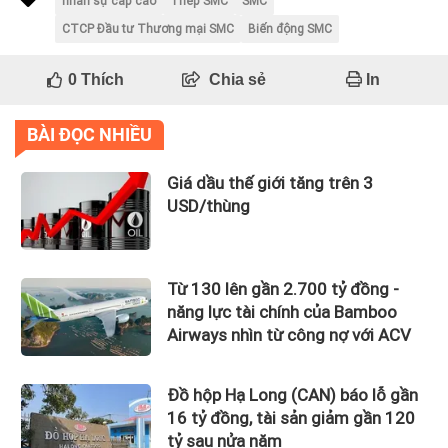
nhân sự cấp cao
Thép SMC
SMC
CTCP Đầu tư Thương mại SMC
Biến động SMC
0
Thích
Chia sẻ
In
BÀI ĐỌC NHIỀU
Giá dầu thế giới tăng trên 3
USD/thùng
Từ 130 lên gần 2.700 tỷ đồng -
năng lực tài chính của Bamboo
Airways nhìn từ công nợ với ACV
Đồ hộp Hạ Long (CAN) báo lỗ gần
16 tỷ đồng, tài sản giảm gần 120
tỷ sau nửa năm