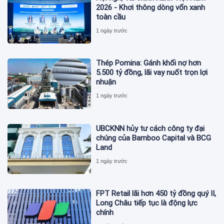
2026 - Khơi thông dòng vốn xanh
toàn cầu
1 ngày trước
Thép Pomina: Gánh khối nợ hơn
5.500 tỷ đồng, lãi vay nuốt trọn lợi
nhuận
1 ngày trước
UBCKNN hủy tư cách công ty đại
chúng của Bamboo Capital và BCG
Land
1 ngày trước
FPT Retail lãi hơn 450 tỷ đồng quý II,
Long Châu tiếp tục là động lực
chính