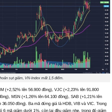
hoản sụt giảm, VN-Index mất 1,5 điểm.
NM (+2,52% lên 56.900 đồng), VJC (+2,23% lên 91.800
đồng), MSN (+1,26% lên 64.100 đồng), SAB (+1,21% lên
 36.050 đồng). Ba mã đứng giá là HDB, VIB và VIC. Trong
có 6 mã giảm dưới 1%, còn lại đều giảm nhẹ, trong đó giảm