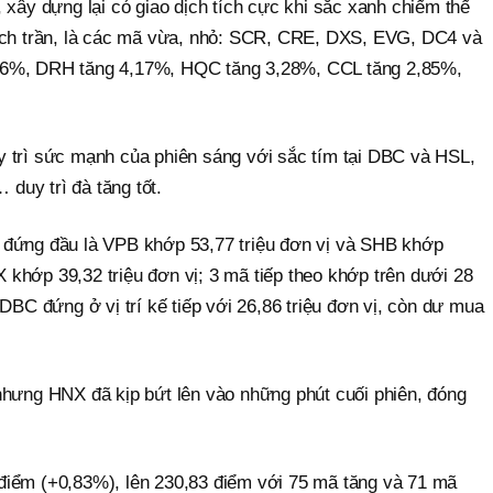
 xây dựng lại có giao dịch tích cực khi sắc xanh chiếm thế
kịch trần, là các mã vừa, nhỏ: SCR, CRE, DXS, EVG, DC4 và
56%, DRH tăng 4,17%, HQC tăng 3,28%, CCL tăng 2,85%,
 trì sức mạnh của phiên sáng với sắc tím tại DBC và HSL,
uy trì đà tăng tốt.
 đứng đầu là VPB khớp 53,77 triệu đơn vị và SHB khớp
IX khớp 39,32 triệu đơn vị; 3 mã tiếp theo khớp trên dưới 28
 DBC đứng ở vị trí kế tiếp với 26,86 triệu đơn vị, còn dư mua
nhưng HNX đã kịp bứt lên vào những phút cuối phiên, đóng
điểm (+0,83%), lên 230,83 điểm với 75 mã tăng và 71 mã