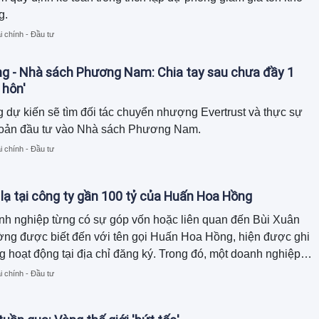
g.
i chính - Đầu tư
ng - Nhà sách Phương Nam: Chia tay sau chưa đầy 1
 hôn'
 dự kiến sẽ tìm đối tác chuyển nhượng Evertrust và thực sự
khoản đầu tư vào Nhà sách Phương Nam.
i chính - Đầu tư
 lạ tại công ty gần 100 tỷ của Huấn Hoa Hồng
nh nghiệp từng có sự góp vốn hoặc liên quan đến Bùi Xuân
ờng được biết đến với tên gọi Huấn Hoa Hồng, hiện được ghi
 hoạt động tại địa chỉ đăng ký. Trong đó, một doanh nghiệp
 cây cảnh đã hoàn tất thủ tục giải thể.
i chính - Đầu tư