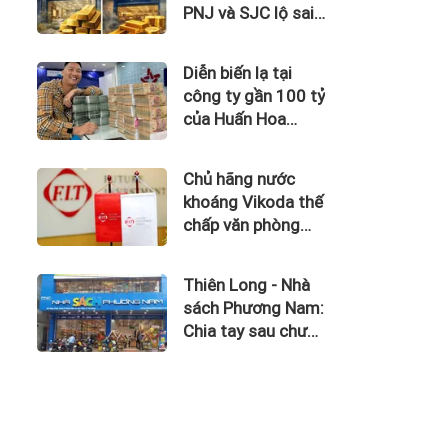
PNJ và SJC lộ sai
phạm trong kinh
doanh vàng
Diễn biến lạ tại
công ty gần 100 tỷ
của Huấn Hoa
Hồng
Chủ hãng nước
khoáng Vikoda thế
chấp văn phòng
giữa lúc nợ vay
phình to, kinh
Thiên Long - Nhà
doanh thua lỗ
sách Phương Nam:
Chia tay sau chưa
đầy 1 năm 'hợp
hôn'