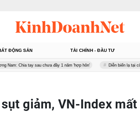
BẤT ĐỘNG SẢN
TÀI CHÍNH - ĐẦU TƯ
a tay sau chưa đầy 1 năm 'hợp hôn'
Diễn biến lạ tại công ty gần 
sụt giảm, VN-Index mất