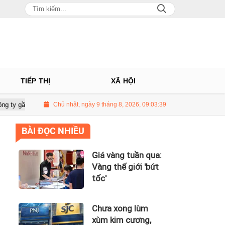
TIẾP THỊ
XÃ HỘI
100 tỷ của Huấn Hoa Hồng
Chủ nhật, ngày 9 tháng 8, 2026, 09:03:40
Giá vàng tuần qua: Vàng thế giới 'bứt tốc'
BÀI ĐỌC NHIỀU
Giá vàng tuần qua:
Vàng thế giới 'bứt
tốc'
Chưa xong lùm
xùm kim cương,