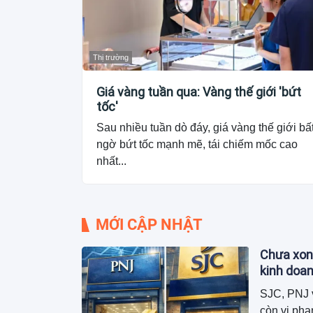
Thị trường
Giá vàng tuần qua: Vàng thế giới 'bứt
tốc'
Sau nhiều tuần dò đáy, giá vàng thế giới bấ
ngờ bứt tốc mạnh mẽ, tái chiếm mốc cao
nhất...
MỚI CẬP NHẬT
Chưa xon
kinh doa
SJC, PNJ v
còn vi phạ