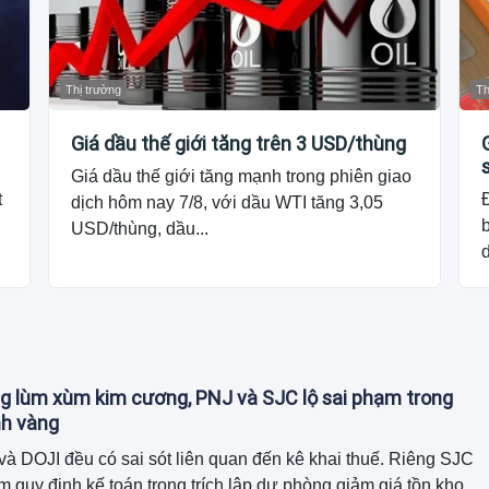
Thị trường
Th
Giá dầu thế giới tăng trên 3 USD/thùng
Giá dầu thế giới tăng mạnh trong phiên giao
t
dịch hôm nay 7/8, với dầu WTI tăng 3,05
b
USD/thùng, dầu...
d
g lùm xùm kim cương, PNJ và SJC lộ sai phạm trong
nh vàng
à DOJI đều có sai sót liên quan đến kê khai thuế. Riêng SJC
m quy định kế toán trong trích lập dự phòng giảm giá tồn kho