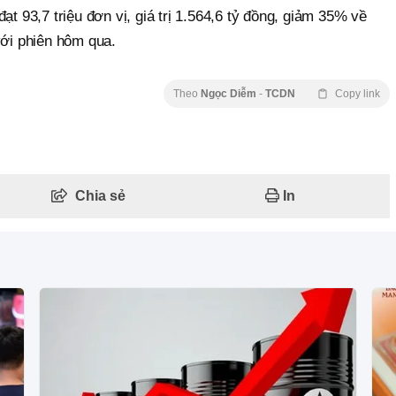
ạt 93,7 triệu đơn vị, giá trị 1.564,6 tỷ đồng, giảm 35% về
với phiên hôm qua.
Theo
Ngọc Diễm
-
TCDN
Copy link
Chia sẻ
In