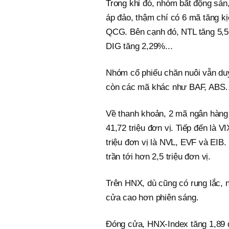
Trong khi đó, nhóm bất động sản,
áp đảo, thậm chí có 6 mã tăng 
QCG. Bên cạnh đó, NTL tăng 5,
DIG tăng 2,29%...
Nhóm cổ phiếu chăn nuôi vẫn duy
còn các mã khác như BAF, ABS… d
Về thanh khoản, 2 mã ngân hàng
41,72 triệu đơn vị. Tiếp đến là V
triệu đơn vị là NVL, EVF và EIB.
trần tới hơn 2,5 triệu đơn vị.
Trên HNX, dù cũng có rung lắc, 
cửa cao hơn phiên sáng.
Đóng cửa, HNX-Index tăng 1,89 