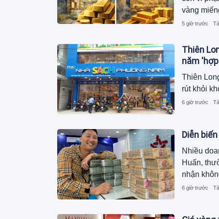
vàng miến
5 giờ trước
Tà
Thiên Lo
năm 'hợp
Thiên Long
rút khỏi 
6 giờ trước
Tà
Diễn biến
Nhiều doa
Huấn, thư
nhận không
kinh doanh
6 giờ trước
Tà