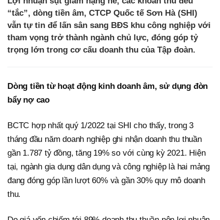
Lợi nhuận sụt giảm nặng nề, các khoản thu đều
“tắc”, dòng tiền âm, CTCP Quốc tế Sơn Hà (SHI)
vẫn tự tin để lấn sân sang BĐS khu công nghiệp với
tham vọng trở thành ngành chủ lực, đóng góp tỷ
trọng lớn trong cơ cấu doanh thu của Tập đoàn.
Dòng tiền từ hoạt động kinh doanh âm, sử dụng đòn
bẩy nợ cao
BCTC hợp nhất quý 1/2022 tại SHI cho thấy, trong 3
tháng đầu năm doanh nghiệp ghi nhận doanh thu thuần
gần 1.787 tỷ đồng, tăng 19% so với cùng kỳ 2021. Hiện
tại, ngành gia dụng dân dụng và công nghiệp là hai mảng
đang đóng góp lần lượt 60% và gần 30% quy mô doanh
thu.
Do giá vốn chiếm tới 89% doanh thu thuần nên lợi nhuận