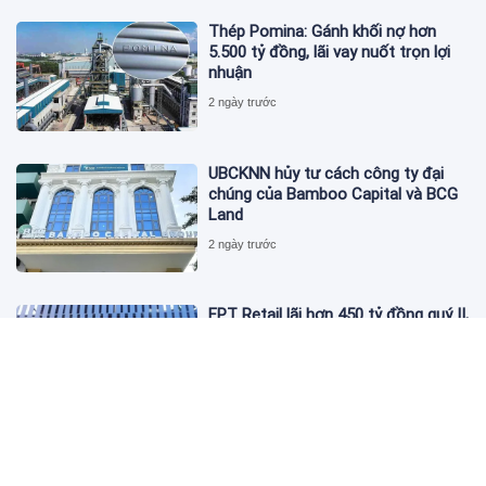
Thép Pomina: Gánh khối nợ hơn
5.500 tỷ đồng, lãi vay nuốt trọn lợi
nhuận
2 ngày trước
UBCKNN hủy tư cách công ty đại
chúng của Bamboo Capital và BCG
Land
2 ngày trước
FPT Retail lãi hơn 450 tỷ đồng quý II,
Long Châu tiếp tục là động lực
chính
2 ngày trước
PNJ tính họp cổ đông bất thường,
dự kiến điều chỉnh kế hoạch kinh