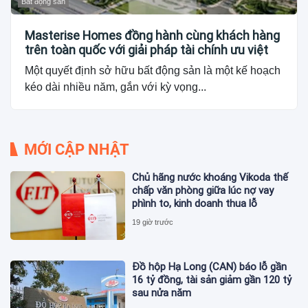
Bất động sản
Masterise Homes đồng hành cùng khách hàng
trên toàn quốc với giải pháp tài chính ưu việt
Một quyết định sở hữu bất động sản là một kế hoạch
kéo dài nhiều năm, gắn với kỳ vọng...
MỚI CẬP NHẬT
Chủ hãng nước khoáng Vikoda thế
chấp văn phòng giữa lúc nợ vay
phình to, kinh doanh thua lỗ
19 giờ trước
Đồ hộp Hạ Long (CAN) báo lỗ gần
16 tỷ đồng, tài sản giảm gần 120 tỷ
sau nửa năm