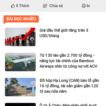
0
Thích
Chia sẻ
In
BÀI ĐỌC NHIỀU
Giá dầu thế giới tăng trên 3
USD/thùng
Từ 130 lên gần 2.700 tỷ đồng -
năng lực tài chính của Bamboo
Airways nhìn từ công nợ với ACV
Đồ hộp Hạ Long (CAN) báo lỗ gần
16 tỷ đồng, tài sản giảm gần 120
tỷ sau nửa năm
Ô tô Á Châu: Nhà phân phối Audi